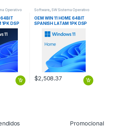
ma Operativo
Software
,
SW Sistema Operativo
 64BIT
OEM WIN 11 HOME 64BIT
 1PK DSP
SPANISH LATAM 1PK DSP
OEI DVD
$
2,508.37
endidos
Promocional