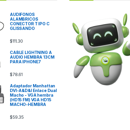
AUDIFONOS
ALAMBRICOS
CONECTOR T IPO C
GLISSANDO
$
111.30
CABLE LIGHTNING A
AUDIO HEMBRA 13CM
PARA IPHONE7
$
78.61
Adaptador Manhattan
DVI-A&D&I Enlace Dual
Macho - VGA hembra
(HD15 FM) VGA HD15
MACHO-HEMBRA
$
59.35