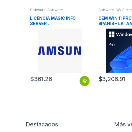
Software
,
Software
Software
,
SW Siste
Gestionamiento IT
LICENCIA MAGIC INFO
OEM WIN 11 PRO
SERVER .
SPANISH LATAM
OEI DVD
$
361.26
$
3,206.91
Destacados
Más v