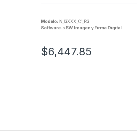
Modelo:
N_I3XXX_C1_R3
Software
->
SW Imagen y Firma Digital
$
6,447.85