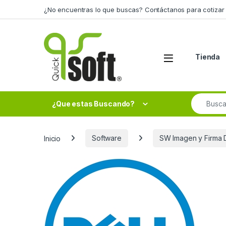
Skip to navigation
Skip to content
¿No encuentras lo que buscas? Contáctanos para cotizar 
Tienda
Search fo
¿Que estas Buscando?
Inicio
Software
SW Imagen y Firma D