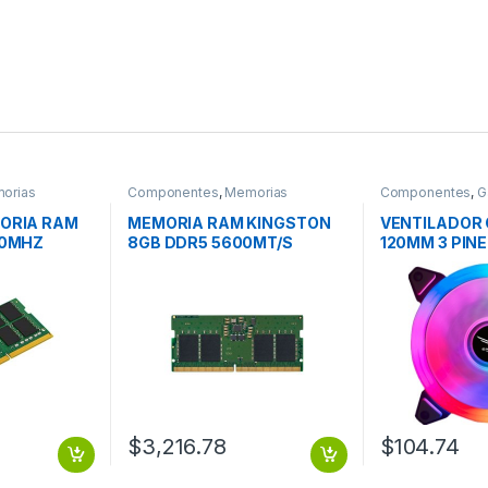
orias
Componentes
,
Memorias
Componentes
,
G
computadora y m
ORIA RAM
MEMORIA RAM KINGSTON
VENTILADOR
00MHZ
8GB DDR5 5600MT/S
120MM 3 PINE
SODIMM
SODIMM
$
3,216.78
$
104.74