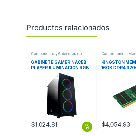
Productos relacionados
Componentes
,
Gabinetes de
Componentes
,
Mem
computadora y montaje
GABINETE GAMER NACEB
KINGSTON MEM
PLAYER ILU MINACION RGB
16GB DDR4 32
PANEL LATERAL CRISTAL
SINGLE RANK 
$
1,024.81
$
4,054.93