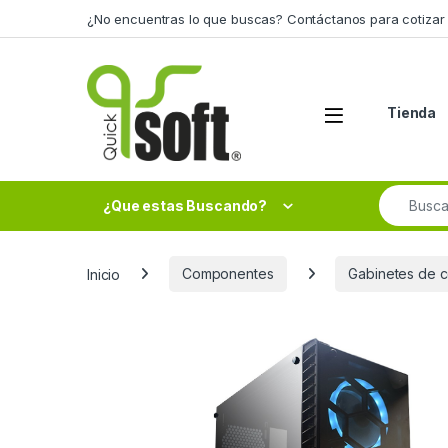
Skip to navigation
Skip to content
¿No encuentras lo que buscas? Contáctanos para cotizar 
Tienda
Search fo
¿Que estas Buscando?
Inicio
Componentes
Gabinetes de 