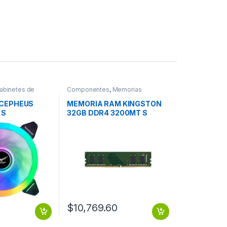
abinetes de
Componentes
,
Memorias
ontaje
 CEPHEUS
MEMORIA RAM KINGSTON
 S
32GB DDR4 3200MT S
MODULE
$
10,769.60