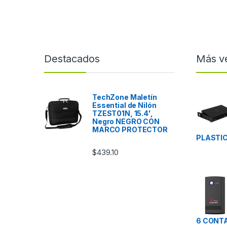
Destacados
Más v
TechZone Maletín
Essential de Nilón
TZEST01N, 15.4',
Negro NEGRO CON
MARCO PROTECTOR
PLASTIC
$
439.10
6 CONTA