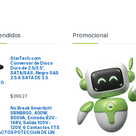
endidos
Promocional
StarTech.com
Conversor de Disco
Duro de 2.5/3.5',
SATA/SAS, Negro SAS
2.5 A SATA DE 3.5
O .
$
399.27
No Break Smartbitt
SBNB800, 400W,
800VA, Entrada 82V -
148V, Salida 100V -
120V, 6 Contactos TTS
CTOS POTECCIóN DE LIN