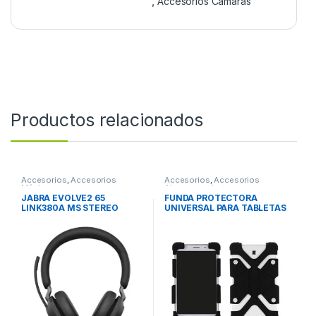
,
Accesorios Cámaras
Productos relacionados
Accesorios
,
Accesorios
Accesorios
,
Accesorios
Música
Almacenamiento
JABRA EVOLVE2 65
FUNDA PROTECTORA
LINK380A MS STEREO
UNIVERSAL PARA TABLETAS
BLACK
DE 8 9 Y 12 DE SILICON NEG
FUNDA PROTECTORA
UNIVERSAL PARA TABLETAS
DE 8 9 Y 12 DE SILICON NEG