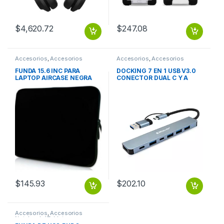
$
4,620.72
$
247.08
Accesorios
,
Accesorios
Accesorios
,
Accesorios
Notebook / Tablet
Notebook / Tablet
FUNDA 15.6 INC PARA
DOCKING 7 EN 1 USB V3.0
LAPTOP AIRCASE NEGRA
CONECTOR DUAL C Y A
BROBOTIX
$
145.93
$
202.10
Accesorios
,
Accesorios
Notebook / Tablet