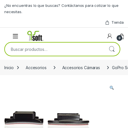
Skip to navigation
Skip to content
¿No encuentras lo que buscas? Contáctanos para cotizar lo que
necesitas.
Tienda
0
Buscar por:
Inicio
Accesorios
Accesorios Cámaras
GoPro So