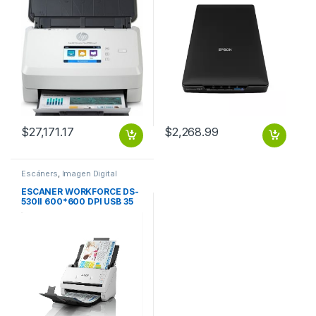
Escáner Color, Escaneado
Dúplex, USB 3.2, Blanco
N7000 SNW1
$
27,171.17
$
2,268.99
Escáners
,
Imagen Digital
ESCANER WORKFORCE DS-
530II 600*600 DPI USB 35
PPM/70 IMP