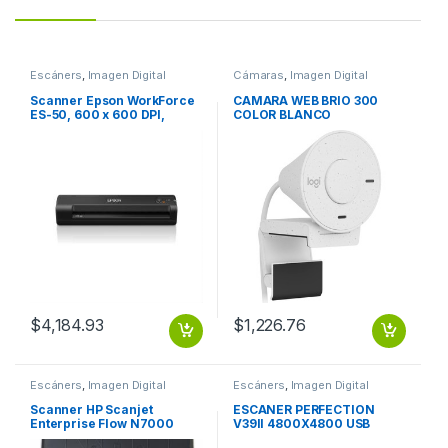
Escáners
,
Imagen Digital
Cámaras
,
Imagen Digital
Scanner Epson WorkForce
CAMARA WEB BRIO 300
ES-50, 600 x 600 DPI,
COLOR BLANCO
Escáner Color, USB, Negro
600*600 DPI 24 BITS USB
$
4,184.93
$
1,226.76
Escáners
,
Imagen Digital
Escáners
,
Imagen Digital
Scanner HP Scanjet
ESCANER PERFECTION
Enterprise Flow N7000
V39II 4800X4800 USB
snw1, 600 x 600DPI,