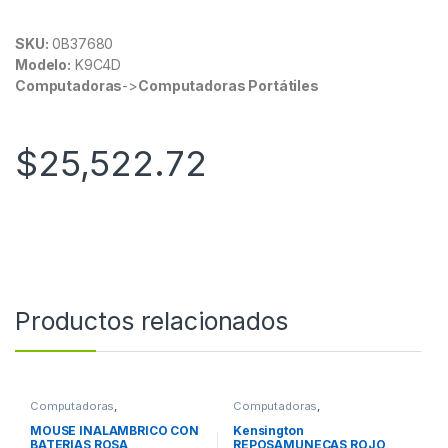
SKU:
0B37680
Modelo:
K9C4D
Computadoras
->
Computadoras Portátiles
$
25,522.72
Productos relacionados
Computadoras
,
Computadoras
,
Computadoras de Escritorio
Computadoras de Escritorio
MOUSE INALAMBRICO CON
Kensington
BATERIAS ROSA
REPOSAMUNECAS ROJO