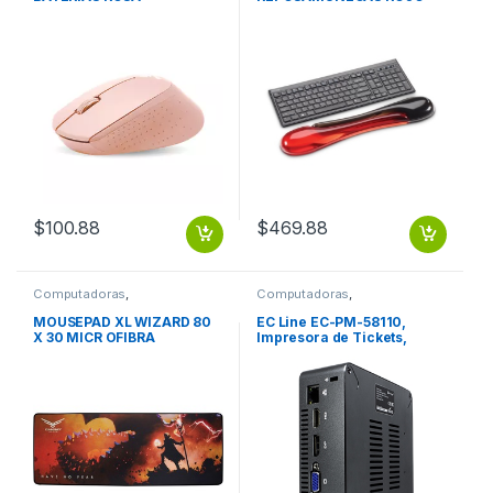
CON NEGRO PARA
TECLADO DUO GEL RA
TECLADO DUO GEL
$
100.88
$
469.88
Computadoras
,
Computadoras
,
Computadoras de Escritorio
Computadoras de Escritorio
MOUSEPAD XL WIZARD 80
EC Line EC-PM-58110,
X 30 MICR OFIBRA
Impresora de Tickets,
MULTISPANDEX CAUCHO
Térmica Directa, USB,
Cortador Manual, Negro
VEL. DE IMPR 110 58 MM