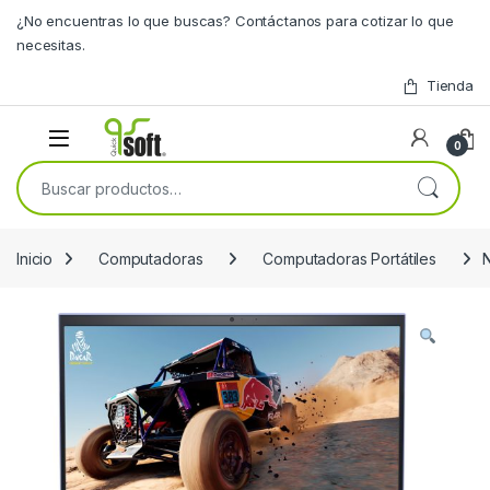
Skip to navigation
Skip to content
¿No encuentras lo que buscas? Contáctanos para cotizar lo que
necesitas.
Tienda
0
Buscar por:
Inicio
Computadoras
Computadoras Portátiles