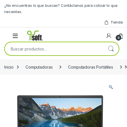
Skip to navigation
Skip to content
¿No encuentras lo que buscas? Contáctanos para cotizar lo que
necesitas.
Tienda
0
Buscar por:
Inicio
Computadoras
Computadoras Portátiles
N