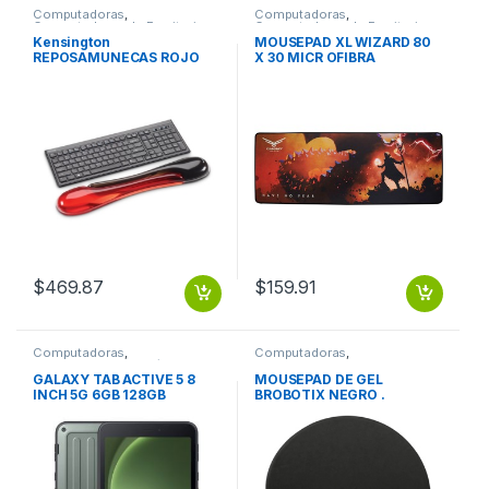
Computadoras
,
Computadoras
,
Computadoras de Escritorio
Computadoras de Escritorio
Kensington
MOUSEPAD XL WIZARD 80
REPOSAMUNECAS ROJO
X 30 MICR OFIBRA
CON NEGRO PARA
MULTISPANDEX CAUCHO
TECLADO DUO GEL RA
TECLADO DUO GEL
$
469.87
$
159.91
Computadoras
,
Computadoras
,
Computadoras Portátiles
Computadoras de Escritorio
GALAXY TAB ACTIVE 5 8
MOUSEPAD DE GEL
INCH 5G 6GB 128GB
BROBOTIX NEGRO .
ANDROID 13 GALAXY TAB
ACTIVE 5 8 INCH 5G 6GB
128GB ANDROID 13