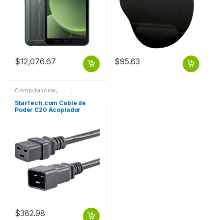
$
12,076.67
$
95.63
Computadoras
,
Computadoras Portátiles
StarTech.com Cable de
Poder C20 Acoplador
Macho – C19 Acoplador
Hembra, 1.8 Metros, Negro
.
$
382.98