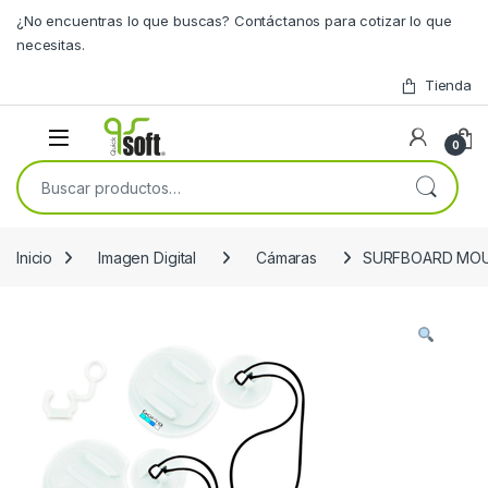
Skip to navigation
Skip to content
¿No encuentras lo que buscas? Contáctanos para cotizar lo que
necesitas.
Tienda
0
Buscar por:
Inicio
Imagen Digital
Cámaras
SURFBOARD MOU