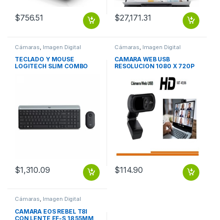
$
756.51
$
27,171.31
Cámaras
,
Imagen Digital
Cámaras
,
Imagen Digital
TECLADO Y MOUSE
CAMARA WEB USB
LOGITECH SLIM COMBO
RESOLUCION 1080 X 720P
MK470 ROSE
CALIDAD HD
$
1,310.09
$
114.90
Cámaras
,
Imagen Digital
CAMARA EOS REBEL T8I
CON LENTE EF-S 18 55MM