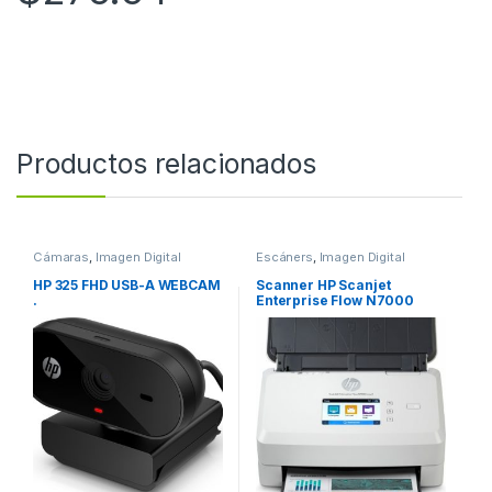
Productos relacionados
Cámaras
,
Imagen Digital
Escáners
,
Imagen Digital
HP 325 FHD USB-A WEBCAM
Scanner HP Scanjet
.
Enterprise Flow N7000
snw1, 600 x 600DPI,
Escáner Color, Escaneado
Dúplex, USB 3.2, Blanco
N7000 SNW1