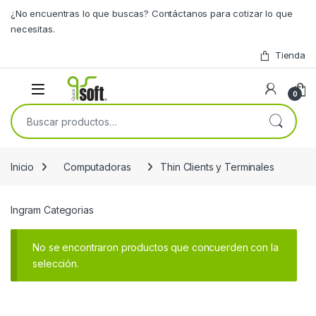
Skip to navigation
Skip to content
¿No encuentras lo que buscas? Contáctanos para cotizar lo que
necesitas.
Tienda
0
Buscar por:
Inicio
Computadoras
Thin Clients y Terminales
Ingram Categorias
No se encontraron productos que concuerden con la
selección.