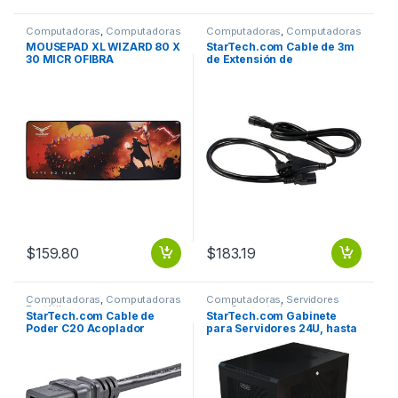
Computadoras
,
Computadoras
Computadoras
,
Computadoras
de Escritorio
Portátiles
MOUSEPAD XL WIZARD 80 X
StarTech.com Cable de 3m
30 MICR OFIBRA
de Extensión de
MULTISPANDEX CAUCHO
Alimentación de
Computadora, C14 a 2x C13,
Extensor de Cable, IEC-
320-C14 a IEC-320-C13, UL –
Para Computadora de
escritorio, UPS, Servidor,
Impresora, Unidad de
distribución eléctrica – IEC
60320 C13 / IEC 60320 C14 –
120 V AC / 10A, 230 V AC –
Negro – 1 Solamente CABLE
3M ADAPTADOR SPLITTER
DI.
$
159.80
$
183.19
Computadoras
,
Computadoras
Computadoras
,
Servidores
Portátiles
para Computadoras
StarTech.com Cable de
StarTech.com Gabinete
Poder C20 Acoplador
para Servidores 24U, hasta
Macho – C19 Acoplador
450kg, Negro .
Hembra, 1.8 Metros, Negro .