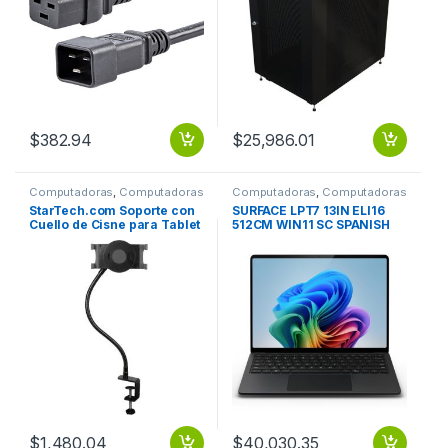
$
382.94
$
25,986.01
Computadoras
,
Computadoras
Computadoras
,
Computadoras
Portátiles
Portátiles
StarTech.com Soporte con
SURFACE LPT7 13IN ELI16
Cuello de Cisne para Tablet
512CM WIN11 SC SPANISH
PARA TABLET 7 A 11
MEXICO COMM
PULGADAS
$
1,480.04
$
40,030.35