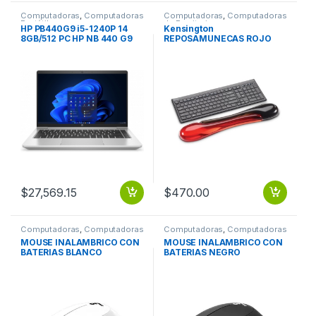
Computadoras
,
Computadoras
Computadoras
,
Computadoras
Portátiles
de Escritorio
HP PB440G9 i5-1240P 14
Kensington
8GB/512 PC HP NB 440 G9
REPOSAMUNECAS ROJO
14 I5-1240P WIN11P8GB 512
CON NEGRO PARA TECLADO
SSD 1YR
DUO GEL RA TECLADO DUO
GEL
$
27,569.15
$
470.00
Computadoras
,
Computadoras
Computadoras
,
Computadoras
de Escritorio
de Escritorio
MOUSE INALAMBRICO CON
MOUSE INALAMBRICO CON
BATERIAS BLANCO
BATERIAS NEGRO