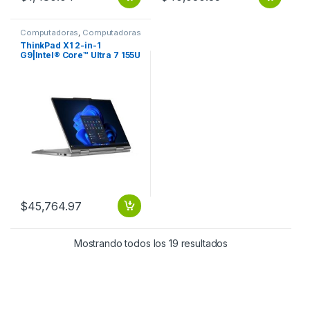
Computadoras
,
Computadoras
Portátiles
ThinkPad X1 2-in-1
G9|Intel® Core™ Ultra 7 155U
(E-cores up to
3.80GHz|12MB) 14 1920 x
1200 Touch|Windows 11 Pro
64|16.0GB|512GB SSD M.2
2280 PCIe Gen4 TLC
Opal|Intel®
Graphics|NFC|BT5.1 or
BT5.3|Intel®AX211vPro|No
Wired Ethernet|1080PFHD
RGB+IR|3 Cell Li-Pol
57Wh|3YR Premier
Support|Backlit|Grey-
Spanish (LA) THINKPAD X1 2
IN 1 G9 CORE ULTra 7 155H
W11P 16GB 512GB SSD 3YP
$
45,764.97
Mostrando todos los 19 resultados