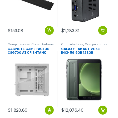
$
153.08
$
1,283.31
Computadoras
,
Computadoras
Computadoras
,
Computadoras
de Escritorio
Portátiles
GABINETE GAME FACTOR
GALAXY TAB ACTIVE 5 8
CSG700 ATX FISHTANK
INCH 5G 6GB 128GB
DOBLE CRISTAL USB 3.0 S
ANDROID 13 GALAXY TAB
ACTIVE 5 8 INCH 5G 6GB
128GB ANDROID 13
$
1,820.89
$
12,076.40