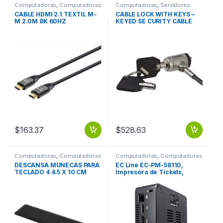
Computadoras
,
Computadoras
Computadoras
,
Servidores
de Escritorio
para Computadoras
CABLE HDMI 2.1 TEXTIL M-
CABLE LOCK WITH KEYS –
M 2.0M 8K 60HZ
KEYED SE CURITY CABLE
LOCK
$
163.37
$
528.63
Computadoras
,
Computadoras
Computadoras
,
Computadoras
de Escritorio
de Escritorio
DESCANSA MUNECAS PARA
EC Line EC-PM-58110,
TECLADO 4 4.5 X 10 CM
Impresora de Tickets,
ANTIDERRAPANTE
Térmica Directa, USB,
Cortador Manual, Negro
VEL. DE IMPR 110 58 MM