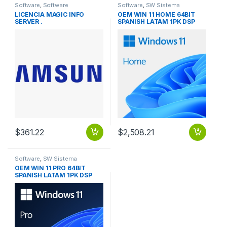
Software
,
Software
Software
,
SW Sistema
Gestionamiento IT
Operativo
LICENCIA MAGIC INFO
OEM WIN 11 HOME 64BIT
SERVER .
SPANISH LATAM 1PK DSP
OEI DVD
$
361.22
$
2,508.21
Software
,
SW Sistema
Operativo
OEM WIN 11 PRO 64BIT
SPANISH LATAM 1PK DSP
OEI DVD