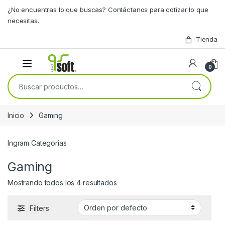
Skip to navigation
Skip to content
¿No encuentras lo que buscas? Contáctanos para cotizar lo que
necesitas.
Tienda
0
Buscar por:
Inicio
Gaming
Ingram Categorias
Gaming
Mostrando todos los 4 resultados
Filters