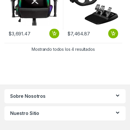
$
3,691.47
$
7,464.87
Mostrando todos los 4 resultados
Sobre Nosotros
Nuestro Sitio