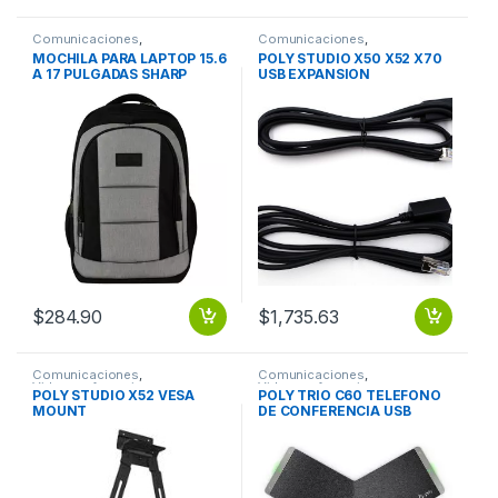
Comunicaciones
,
Comunicaciones
,
Videoconferencia
Videoconferencia
MOCHILA PARA LAPTOP 15.6
POLY STUDIO X50 X52 X70
A 17 PULGADAS SHARP
USB EXPANSION
NEGRO
MICROPHONE CABLE
EXTENDER
$
284.90
$
1,735.63
Comunicaciones
,
Comunicaciones
,
Videoconferencia
Videoconferencia
POLY STUDIO X52 VESA
POLY TRIO C60 TELEFONO
MOUNT
DE CONFERENCIA USB
BLUETOOTH