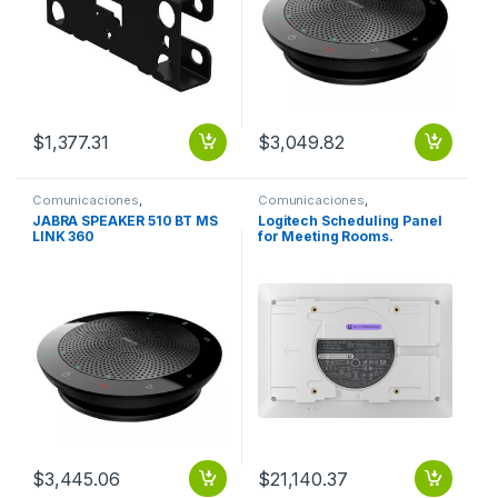
$
1,377.31
$
3,049.82
Comunicaciones
,
Comunicaciones
,
Videoconferencia
Videoconferencia
JABRA SPEAKER 510 BT MS
Logitech Scheduling Panel
LINK 360
for Meeting Rooms.
Includes: White 10.1 LCD
Display, PoE, Multi-surface
mount (glass/drywall) PARA
SALAS DE REUNION
$
3,445.06
$
21,140.37