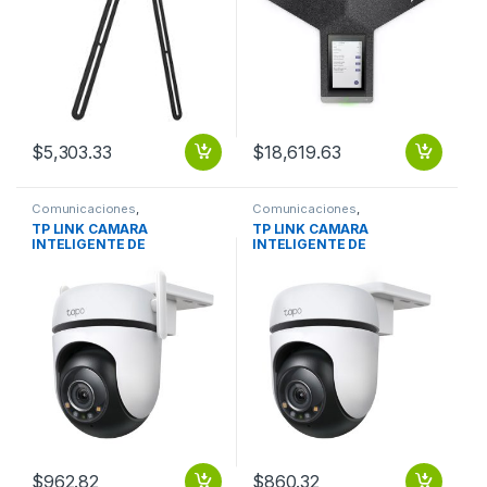
$
5,303.33
$
18,619.63
Comunicaciones
,
Comunicaciones
,
Videoconferencia
Videoconferencia
TP LINK CAMARA
TP LINK CAMARA
INTELIGENTE DE
INTELIGENTE DE
VIGILANCIA VIDEO CALIDAD
VIGILANCIA VIDEO CALIDAD
2K GIRO 36
2K Y GIRO
$
962.82
$
860.32