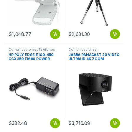
$
1,048.77
$
2,631.30
Comunicaciones
,
Teléfonos
Comunicaciones
,
Videoconferencia
HP POLY EDGE E100-450
JABRA PANACAST 20 VIDEO
CCX 350 EM60 POWER
ULTRAHD 4K ZOOM
SUPPLY
INTELIGENTE IMAGEN
INTUITIV
$
382.48
$
3,716.09