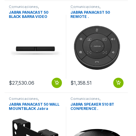
Comunicaciones
,
Comunicaciones
,
Videoconferencia
Videoconferencia
JABRA PANACAST 50
JABRA PANACAST 50
BLACK BARRA VIDEO
REMOTE .
COLABORACION INT 180
GRADOS
$
27,530.06
$
1,358.51
Comunicaciones
,
Comunicaciones
,
Videoconferencia
Videoconferencia
JABRA PANACAST 50 WALL
JABRA SPEAKER 510 BT
MOUNTBLACK Jabra
CONFERENCE .
Soporte de Pared para
sistema de
videoconferencia – Negro