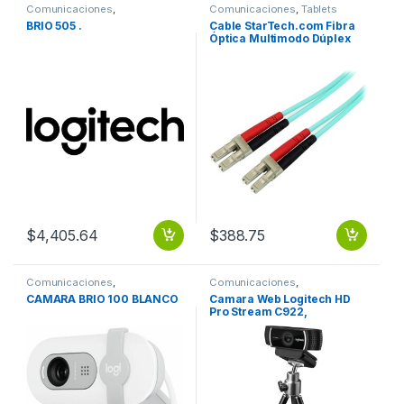
Comunicaciones
,
Comunicaciones
,
Tablets
Videoconferencia
BRIO 505 .
Cable StarTech.com Fibra
Óptica Multimodo Dúplex
LC Macho – LC Macho, 2
Metros, Turquesa .
$
4,405.64
$
388.75
Comunicaciones
,
Comunicaciones
,
Videoconferencia
Videoconferencia
CAMARA BRIO 100 BLANCO
Camara Web Logitech HD
Pro Stream C922,
1920×1080 Pixeles, USB,
Negro STREAMING FULL HD
1080P