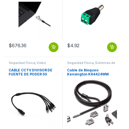
$
676.36
$
4.92
Seguridad Física
,
Video
Seguridad Física
,
Sistemas de
Vigilancia
Detección y Alarma contra
incendios
CABLE CCTV DIVISOR DE
Cable de Bloqueo
FUENTE DE PODER 50
Kensington K64424WW
BROBOTIX
Para Computadora de
Escritorio – 2.44m Cable –
Negro – Acero al carbono
DE ESCRITORIO Y
PERIFERICOS 2.0