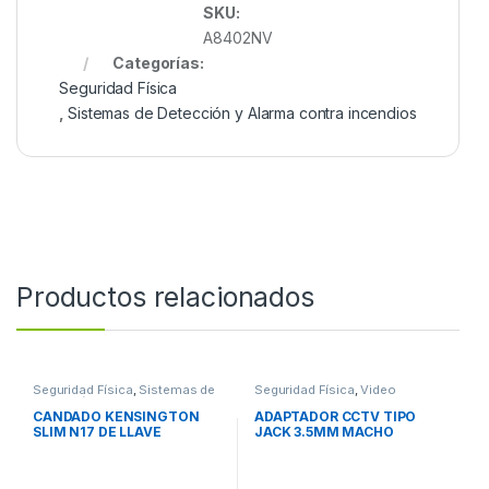
SKU:
A8402NV
Categorías:
Seguridad Física
,
Sistemas de Detección y Alarma contra incendios
Productos relacionados
Seguridad Física
,
Sistemas de
Seguridad Física
,
Video
Detección y Alarma contra
Vigilancia
incendios
CANDADO KENSINGTON
ADAPTADOR CCTV TIPO
SLIM N17 DE LLAVE
JACK 3.5MM MACHO
BROBOTIX