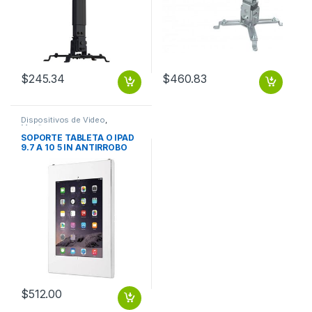
$
245.34
$
460.83
Dispositivos de Video
,
Monitores
SOPORTE TABLETA O IPAD
9.7 A 10 5 IN ANTIRROBO
MONTAJE
$
512.00