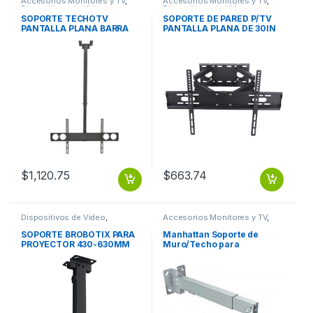
Accesorios Monitores y TV
,
Accesorios Monitores y TV
,
Dispositivos de Video
Dispositivos de Video
SOPORTE TECHOTV
SOPORTE DE PARED P/TV
PANTALLA PLANA BARRA
PANTALLA PLANA DE 30IN
105-156CM 37″ A 70″ 50KG
A 85IN HASTA 60 KG AR
BARRA 105-156CM 37 A 70
50KG
$
1,120.75
$
663.74
Dispositivos de Video
,
Accesorios Monitores y TV
,
Monitores
Dispositivos de Video
SOPORTE BROBOTIX PARA
Manhattan Soporte de
PROYECTOR 430-630MM
Muro/Techo para
NEGRO
Proyector, hasta 20KGs,
Plata ARTICULADO 20KG
EXTENSION 43-65CM