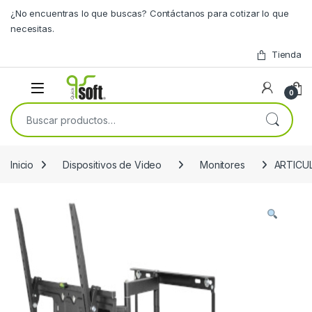
Skip to navigation
Skip to content
¿No encuentras lo que buscas? Contáctanos para cotizar lo que
necesitas.
Tienda
0
Buscar por:
Inicio
Dispositivos de Video
Monitores
ARTICU