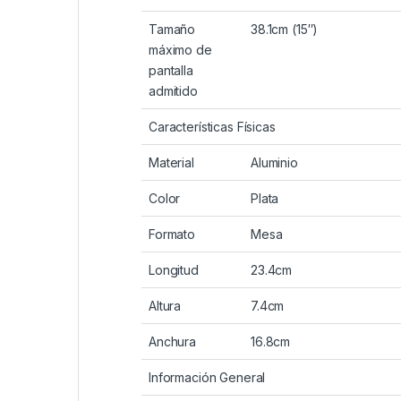
Tamaño
38.1cm (15″)
máximo de
pantalla
admitido
Características Físicas
Material
Aluminio
Color
Plata
Formato
Mesa
Longitud
23.4cm
Altura
7.4cm
Anchura
16.8cm
Información General