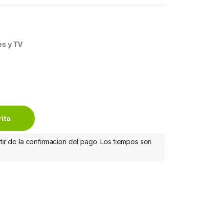
es y TV
ERTICAL 2 EN 1 - ALUMINIO quantity
rito
tir de la confirmacion del pago. Los tiempos son