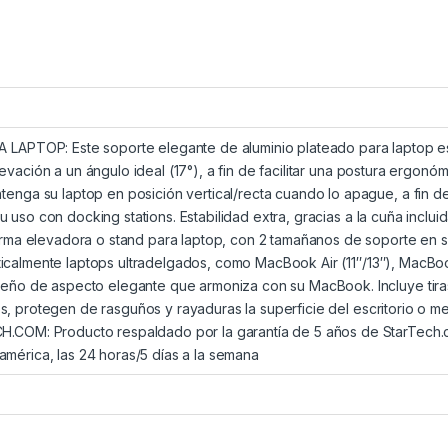
APTOP: Este soporte elegante de aluminio plateado para laptop es 
evación a un ángulo ideal (17°), a fin de facilitar una postura ergonó
nga su laptop en posición vertical/recta cuando lo apague, a fin de
u uso con docking stations. Estabilidad extra, gracias a la cuña incl
rma elevadora o stand para laptop, con 2 tamañanos de soporte en s
icalmente laptops ultradelgados, como MacBook Air (11″/13″), MacBook
ño de aspecto elegante que armoniza con su MacBook. Incluye tiras 
s, protegen de rasguños y rayaduras la superficie del escritorio o m
OM: Producto respaldado por la garantía de 5 años de StarTech.co
américa, las 24 horas/5 días a la semana