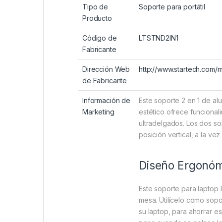
Tipo de
Soporte para portátil
Producto
Código de
LTSTND2IN1
Fabricante
Dirección Web
http://www.startech.com/
de Fabricante
Información de
Este soporte 2 en 1 de al
Marketing
estético ofrece funciona
ultradelgados. Los dos so
posición vertical, a la v
Diseño Ergonó
Este soporte para laptop l
mesa. Utilícelo como sopo
su laptop, para ahorrar e