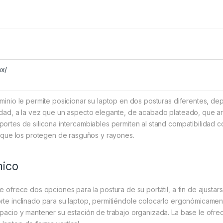
mx/
uminio le permite posicionar su laptop en dos posturas diferentes, de
lidad, a la vez que un aspecto elegante, de acabado plateado, que 
portes de silicona intercambiables permiten al stand compatibilidad
ez que los protegen de rasguños y rayones.
mico
e ofrece dos opciones para la postura de su portátil, a fin de ajustars
rte inclinado para su laptop, permitiéndole colocarlo ergonómicament
spacio y mantener su estación de trabajo organizada. La base le ofrec