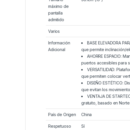
máximo de
pantalla
admitido
Varios
Información
BASE ELEVADORA PARA L
Adicional
que permite inclinación/el
AHORRE ESPACIO: Mante
puertos accesibles para s
VERSATILIDAD: Platafo
que permiten colocar vert
DISEÑO ESTÉTICO: Dise
que evitan los movimiento
VENTAJA DE STARTECH.C
gratuito, basado en Norte
País de Origen
China
Respetuoso
Sí