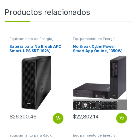
Productos relacionados
Equipamiento de Energía
,
Equipamiento de Energía
,
Protección Eléctrica
Protección Eléctrica
Batería para No Break APC
No Break CyberPower
Smart-UPS SRT 192V,
Smart App Online, 1350W,
8000VA, 10.000VA AND
1500VA, Entrada 100-125V,
10KVA BATTERY PACK
Salida 100-125V
1500VA/1350W LCD ONLINE
SENOID 120
$
22,802.14
$
26,300.46
Equipamiento para Rack
,
Equipamiento de Energía
,
Protección Eléctrica
Protección Eléctrica