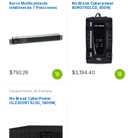
Barra Multicontacto
No Break Cyberpower
Intellinet de 7 Posiciones
AVRG750LCD, 450W,
para Rack/Gabinete 19′ –
750VA, Entrada 90-148V,
Tipo EEUU CONTACTOS 1U
Salida 120V, 12 Contactos
SUPRESOR RACK
12 NEMA 5-15R PANTALLA
LCD RJ11
$
792.28
$
3,194.40
Equipamiento de Energía
,
Protección Eléctrica
No Break CyberPower
OL2200RTXL2U, 1800W,
2200VA, Entrada 100-125V,
Salida 100-125V
2200VA/1800W LCD
ONLINE SENOID 120