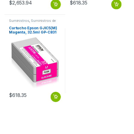
$
2,653.94
$
618.35
Suministros
,
Suministros de
Impresión
Cartucho Epson GJIC5(M)
Magenta, 32.5ml GP-C831
GJIC5(K)
$
618.35