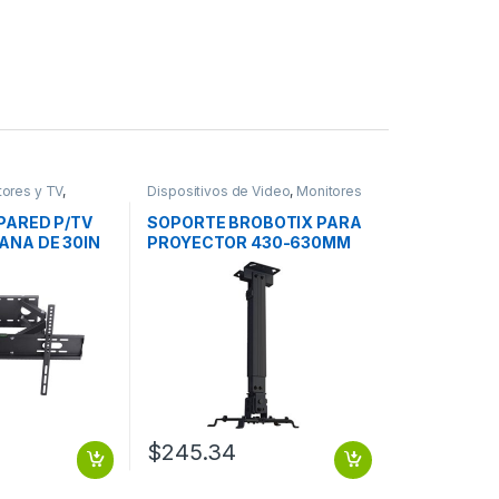
tores y TV
,
Dispositivos de Video
,
Monitores
Video
PARED P/TV
SOPORTE BROBOTIX PARA
ANA DE 30IN
PROYECTOR 430-630MM
 60 KG AR
NEGRO
$
245.34