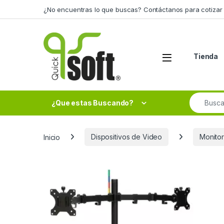
Skip to navigation
Skip to content
¿No encuentras lo que buscas? Contáctanos para cotizar 
Tienda
Search fo
¿Que estas Buscando?
Inicio
Dispositivos de Video
Monito