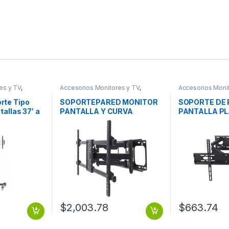
es y TV
,
Accesorios Monitores y TV
,
Accesorios Moni
deo
Dispositivos de Video
Dispositivos de 
rte Tipo
SOPORTEPARED MONITOR
SOPORTE DE 
tallas 37′ a
PANTALLA Y CURVA
PANTALLA PL
gro/Plata A
ARTICULADO 37 A 90 75KG
A 85IN HASTA
ION TV
$
2,003.78
$
663.74