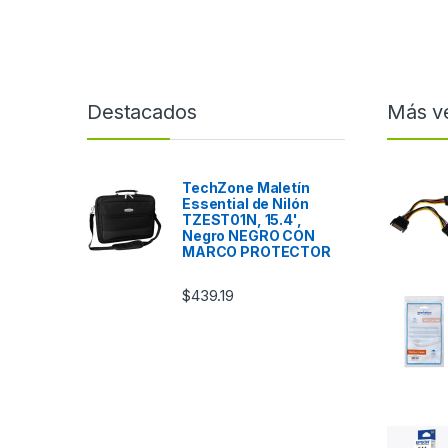
Destacados
Más v
TechZone Maletín
Essential de Nilón
TZEST01N, 15.4',
Negro NEGRO CON
MARCO PROTECTOR
$
439.19