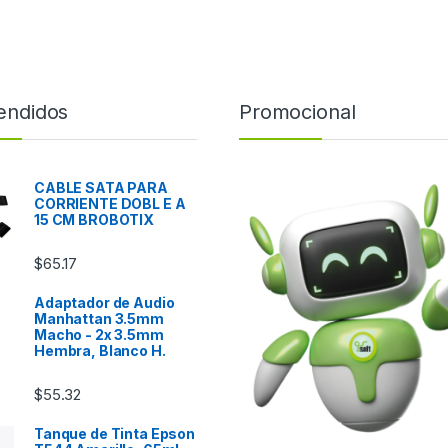
endidos
Promocional
CABLE SATA PARA
CORRIENTE DOBL E A
15 CM BROBOTIX
$
65.17
Adaptador de Audio
Manhattan 3.5mm
Macho - 2x 3.5mm
Hembra, Blanco H.
$
55.32
Tanque de Tinta Epson