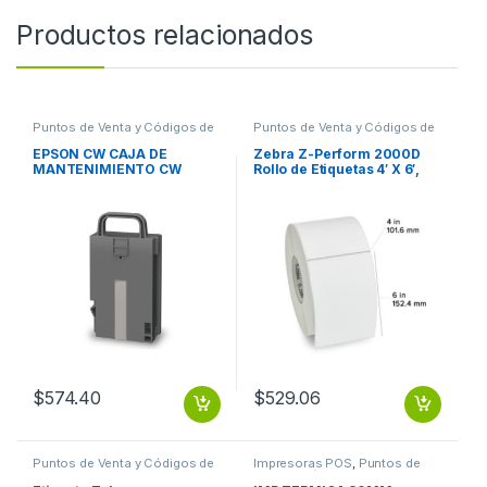
Productos relacionados
Puntos de Venta y Códigos de
Puntos de Venta y Códigos de
Barra
,
Suministros POS Retail y
Barra
,
Suministros POS Retail y
Auto ID
Auto ID
EPSON CW CAJA DE
Zebra Z-Perform 2000D
MANTENIMIENTO CW
Rollo de Etiquetas 4′ X 6′,
C4000 SJMB4000
Blanco, 1000 Etiquetas TD
4 X6 Z-PERFORM
$
574.40
$
529.06
Puntos de Venta y Códigos de
Impresoras POS
,
Puntos de
Barra
,
Suministros POS Retail y
Venta y Códigos de Barra