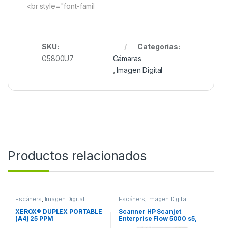
<br style="font-famil
SKU:
Categorías:
G5800U7
Cámaras
,
Imagen Digital
Productos relacionados
Escáners
,
Imagen Digital
Escáners
,
Imagen Digital
XEROX® DUPLEX PORTABLE
Scanner HP Scanjet
(A4) 25 PPM
Enterprise Flow 5000 s5,
600 x 600DPI, Escáner