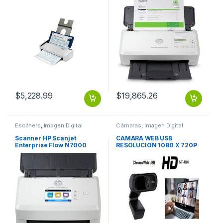
Color, Escaneado Dúplex,
USB, Blanco S5
$
5,228.99
$
19,865.26
Escáners
,
Imagen Digital
Cámaras
,
Imagen Digital
Scanner HP Scanjet
CAMARA WEB USB
Enterprise Flow N7000
RESOLUCION 1080 X 720P
snw1, 600 x 600DPI,
CALIDAD HD
Escáner Color, Escaneado
Dúplex, USB 3.2, Blanco
N7000 SNW1