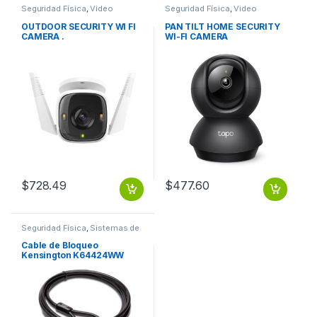
Seguridad Física
,
Video
Seguridad Física
,
Video
Vigilancia
Vigilancia
OUTDOOR SECURITY WI FI
PAN TILT HOME SECURITY
CAMERA .
WI-FI CAMERA
$
728.49
$
477.60
Seguridad Física
,
Sistemas de
Detección y Alarma contra
incendios
Cable de Bloqueo
Kensington K64424WW
Para Computadora de
Escritorio – 2.44m Cable –
Negro – Acero al carbono
DE ESCRITORIO Y
PERIFERICOS 2.0