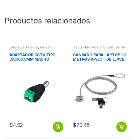
Productos relacionados
Seguridad Física
,
Video
Seguridad Física
,
Sistemas de
Vigilancia
Detección y Alarma contra
incendios
ADAPTADOR CCTV TIPO
CANDADO PARA LAPTOP 1.3
JACK 3.5MM MACHO
METROS K-SLOT DE LLAVE
BROBOTIX
BROBOTIX
$
4.92
$
79.45