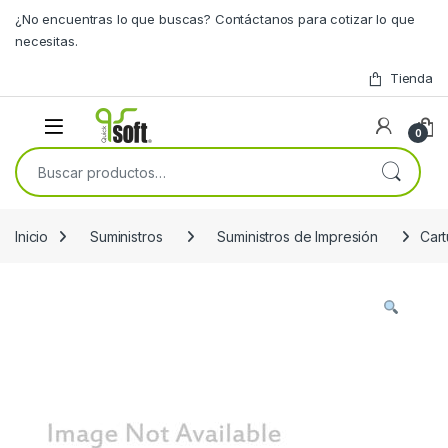
Skip to navigation
Skip to content
¿No encuentras lo que buscas? Contáctanos para cotizar lo que
necesitas.
Tienda
0
Buscar por:
Inicio
Suministros
Suministros de Impresión
Car