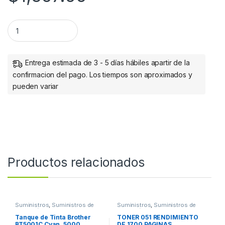
Cartucho Epson T40W Negro, 80ml BLACK 80ML quantity
Entrega estimada de 3 - 5 días hábiles apartir de la
confirmacion del pago. Los tiempos son aproximados y
pueden variar
Productos relacionados
Suministros
,
Suministros de
Suministros
,
Suministros de
Impresión
Impresión
Tanque de Tinta Brother
TONER 051 RENDIMIENTO
BT5001C Cyan, 5000
DE 1700 PAGINAS