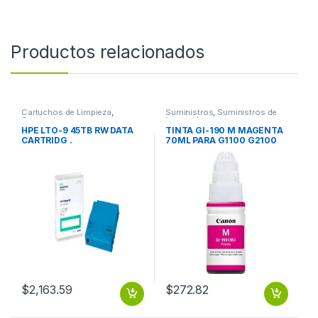
Productos relacionados
Cartuchos de Limpieza
,
Suministros
,
Suministros de
Suministros
Impresión
HPE LTO-9 45TB RW DATA
TINTA GI-190 M MAGENTA
CARTRIDG .
70ML PARA G1100 G2100
G3100 G4100
$
2,163.59
$
272.82