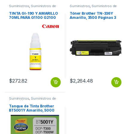
Suministros
,
Suministros de
Suministros
,
Suministros de
Impresión
Impresión
TINTA GI-190 Y AMARILLO
Tóner Brother TN-336Y
70ML PARA G1100 G2100
Amarillo, 3500 Páginas 3
G3100 G4100
500 PGS
$
272.82
$
2,264.48
Suministros
,
Suministros de
Impresión
Tanque de Tinta Brother
BT5001Y Amarillo, 5000
Páginas RENDIMIENTO
5000 PGS