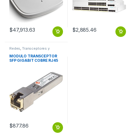
$
47,913.63
$
2,885.46
Redes
,
Transceptores y
Convertidores
MODULO TRANSCEPTOR
SFP GIGABIT COBRE RJ45
1000BASE-T 100M
$
877.86