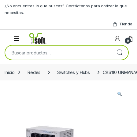
Skip to navigation
Skip to content
¿No encuentras lo que buscas? Contáctanos para cotizar lo que
necesitas.
Tienda
0
Buscar por:
Inicio
Redes
Switches y Hubs
CBS110 UNMANA