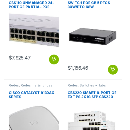
CBS110 UNMANAGED 24-
SWITCH POE GB 5 PTOS
PORT GE PA RTIAL POE
30W/PTO 68W
2X1G SFP SHARED CBS110
UNMANAGED 24-PORT GE
PA RTIAL POE 2X1G SFP
SHARED
$
7,925.47
$
1,156.46
Redes
,
Redes Inalámbricas
Redes
,
Switches y Hubs
CISCO CATALYST 9130AX
CBS220 SMART 8-PORT GE
SERIES
EXT PS 2X1G SFP CBS220
SMART 8-PORT GE EXT PS
2X1G SFP