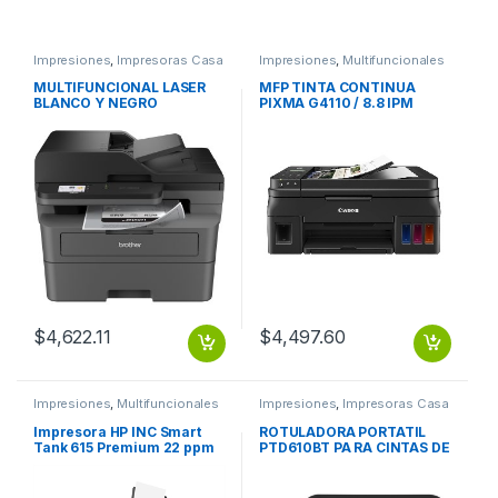
Impresiones
,
Impresoras Casa
Impresiones
,
Multifuncionales
y Oficina
MULTIFUNCIONAL LASER
MFP TINTA CONTINUA
BLANCO Y NEGRO
PIXMA G4110 / 8.8 IPM
L2660DW 36 PPM USB WIFI
ADF/GI-190
ETHER
$
4,622.11
$
4,497.60
Impresiones
,
Multifuncionales
Impresiones
,
Impresoras Casa
y Oficina
Impresora HP INC Smart
ROTULADORA PORTATIL
Tank 615 Premium 22 ppm
PTD610BT PA RA CINTAS DE
(negor) 16 ppm (color).
3.5 A 24 MM USB BLUET
Copia, imprime y escanea.
Rendimiento de tanques de