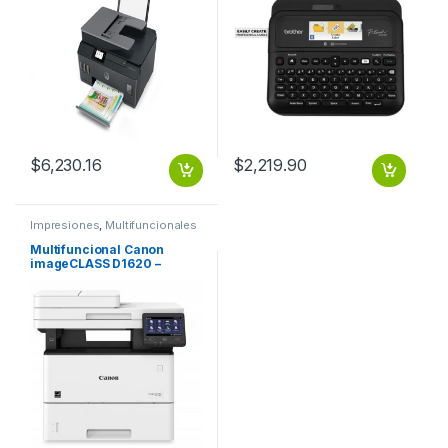
hasta 8000 páginas (color)
o 6000 páginas (en negro).
Escáner de cama plana.
Hasta 3 usuarios. Conexión
USB, wifi SIS DE TANQUES
CAMA PLANA USB WIFI
$
6,230.16
$
2,219.90
Impresiones
,
Multifuncionales
Multifuncional Canon
imageCLASS D1620 –
45ppm – 600 x 600dpi –
WiFi – Dúplex – 5″ Touch –
Blanco/Negro 45PPM WI FI
Y ETHERMET DUPLEX