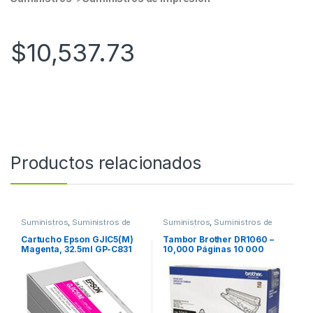
$
10,537.73
Productos relacionados
Suministros
,
Suministros de
Suministros
,
Suministros de
Impresión
Impresión
Cartucho Epson GJIC5(M)
Tambor Brother DR1060 –
Magenta, 32.5ml GP-C831
10,000 Páginas 10 000
GJIC5(K)
PGS