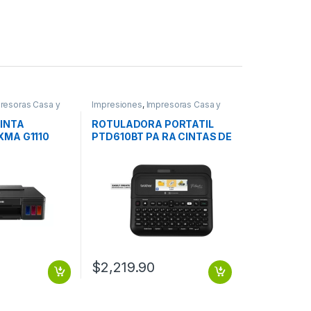
resoras Casa y
Impresiones
,
Impresoras Casa y
Oficina
INTA
ROTULADORA PORTATIL
XMA G1110
PTD610BT PA RA CINTAS DE
3.5 A 24 MM USB BLUET
$
2,219.90