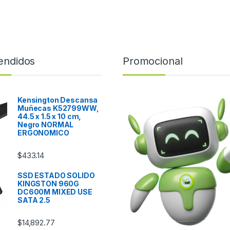
endidos
Promocional
Kensington Descansa
Muñecas K52799WW,
44.5 x 1.5 x 10 cm,
Negro NORMAL
ERGONOMICO
$
433.14
SSD ESTADO SOLIDO
KINGSTON 960G
DC600M MIXED USE
SATA 2.5
$
14,892.77