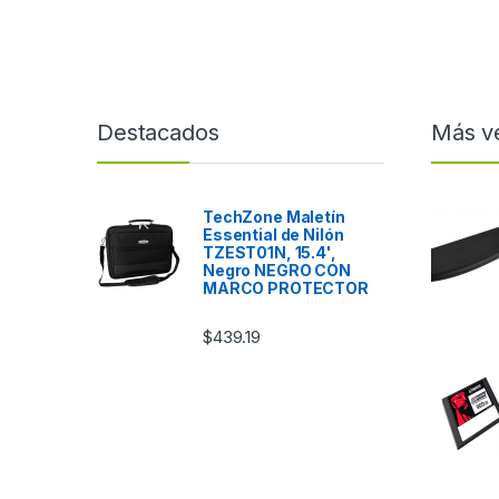
Destacados
Más v
TechZone Maletín
Essential de Nilón
TZEST01N, 15.4',
Negro NEGRO CON
MARCO PROTECTOR
$
439.19