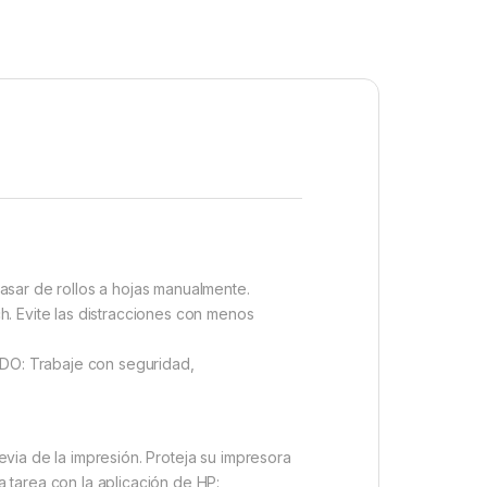
asar de rollos a hojas manualmente.
h. Evite las distracciones con menos
uchos de 130/300 ml.
guridad,
via de la impresión. Proteja su impresora
 tarea con la aplicación de HP: