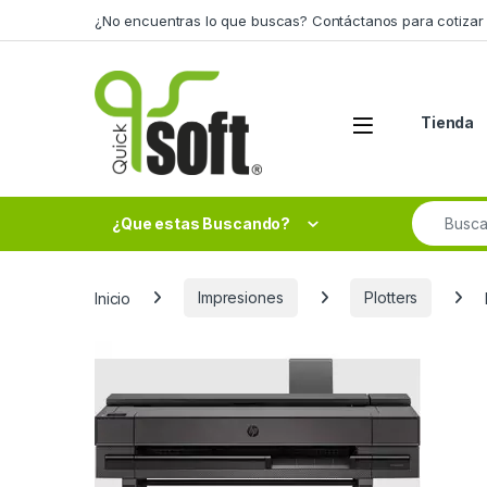
Skip to navigation
Skip to content
¿No encuentras lo que buscas? Contáctanos para cotizar 
Tienda
Search fo
¿Que estas Buscando?
Inicio
Impresiones
Plotters