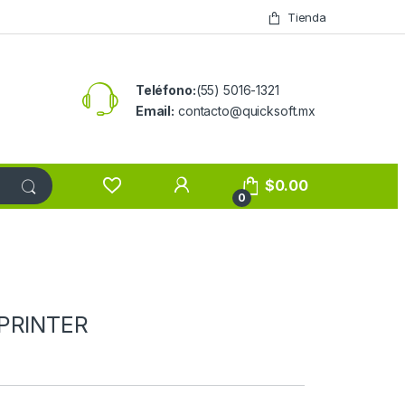
Tienda
Teléfono:
(55) 5016-1321
Email:
contacto@quicksoft.mx
$
0.00
0
 PRINTER