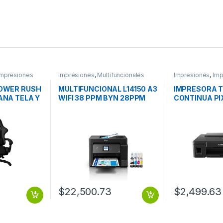
Impresiones
Impresiones
,
Multifuncionales
Impresiones
,
Imp
Oficina
POWER RUSH
MULTIFUNCIONAL L14150 A3
IMPRESORA T
ANA TELA Y
WIFI 38 PPM BYN 28PPM
CONTINUA PI
LE NEG
COLOR DUPLEX FAX
USB / GI-190
$
22,500.73
$
2,499.63