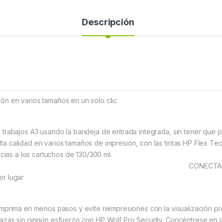
Descripción
n en varios tamaños en un solo clic
 trabajos A3 usando la bandeja de entrada integrada, sin tener que p
a calidad en varios tamaños de impresión, con las tintas HP Flex Tec
s en la tinta, gracias a los cart
DO: Trabaje con se
er lugar
imprima en menos pasos y evite reimpresiones con la visualización pre
azas sin ningún esfuerzo con HP Wolf Pro Security. Concéntrese en la