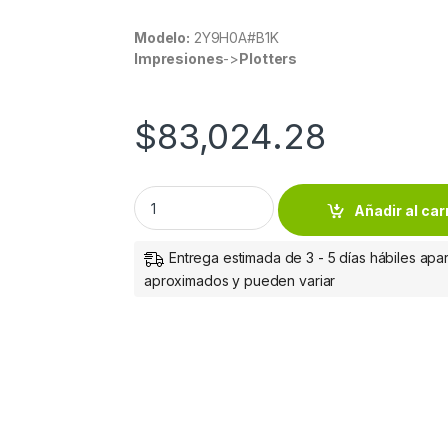
Modelo:
2Y9H0A#B1K
Impresiones
->
Plotters
$
83,024.28
HP DESIGNJET T850 36IN PRINTER quantity
Añadir al car
Entrega estimada de 3 - 5 días hábiles apar
aproximados y pueden variar