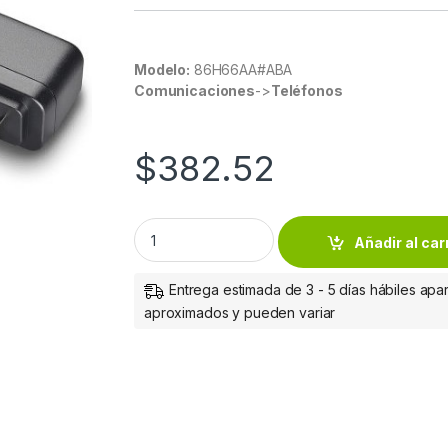
Modelo:
86H66AA#ABA
Comunicaciones
->
Teléfonos
$
382.52
HP POLY EDGE E100-450 CCX 350 EM60 POW
Añadir al car
Entrega estimada de 3 - 5 días hábiles apar
aproximados y pueden variar