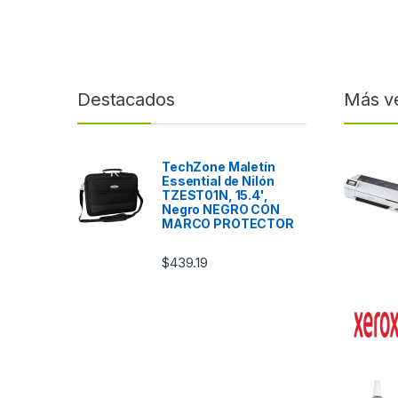
Destacados
Más v
TechZone Maletín
Essential de Nilón
TZEST01N, 15.4',
Negro NEGRO CON
MARCO PROTECTOR
$
439.19