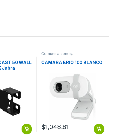
,
Comunicaciones
,
a
Videoconferencia
CAST 50 WALL
CAMARA BRIO 100 BLANCO
 Jabra
red para
cia – Negro
$
1,048.81