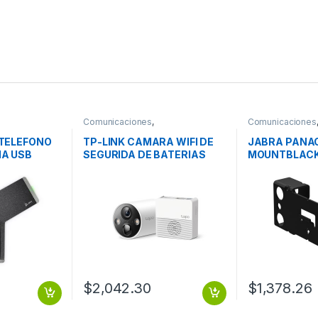
Comunicaciones
,
Comunicaciones
Videoconferencia
Videoconferenci
 TELEFONO
TP-LINK CAMARA WIFI DE
JABRA PANA
IA USB
SEGURIDA DE BATERIAS
MOUNTBLACK
PARA EXTERIOR VIDEO 2K
Soporte de Pa
TP-LINK CAMARA WIFI DE
sistema de
SEGURIDA DE BATERIAS
videoconferen
PARA EXTERIOR VIDEO 2K
$
2,042.30
$
1,378.26