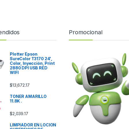
endidos
Promocional
Plotter Epson
SureColor T3170 24',
Color, Inyección, Print
2880 DPI USB RED
WIFI
$
13,672.17
TONER AMARILLO
11.8K .
$
2,039.17
LIMPIADOR EN LOCION