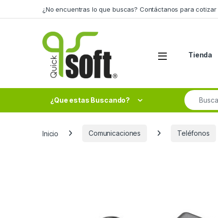
Skip to navigation
Skip to content
¿No encuentras lo que buscas? Contáctanos para cotizar 
Tienda
Search fo
¿Que estas Buscando?
Inicio
Comunicaciones
Teléfonos