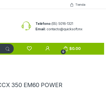
Tienda
Teléfono:
(55) 5016-1321
Email:
contacto@quicksoft.mx
$
0.00
0
 CCX 350 EM60 POWER