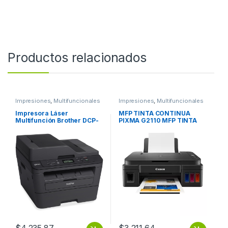
Productos relacionados
Impresiones
,
Multifuncionales
Impresiones
,
Multifuncionales
Impresora Láser
MFP TINTA CONTINUA
Multifunción Brother DCP-
PIXMA G2110 MFP TINTA
L2540DW Inalámbrico –
CONTINUA PIXMA G2110
Monocromo –
Copiadora/Impresora/Escá
ner – 30 ppm de impresión
monocolor – 2400 x 600
dpi Impresión – Dúplex
impresión Automático –
Hasta 10000 páginas al
mes – 250 hojas Entrada –
Color Escáne Y NEGRO
L2540DW 30 PPM USB WIFI
$
4,235.87
$
3,211.64