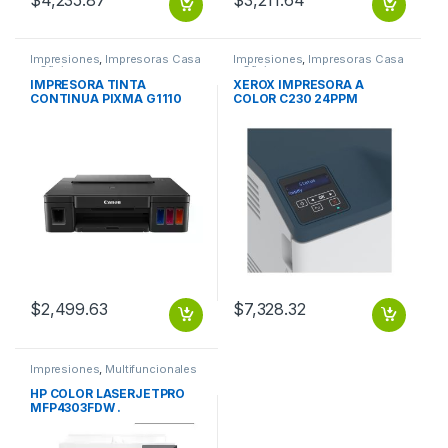
Impresiones
,
Impresoras Casa
Impresiones
,
Impresoras Casa
y Oficina
y Oficina
IMPRESORA TINTA
XEROX IMPRESORA A
CONTINUA PIXMA G1110
COLOR C230 24PPM
USB / GI-190
CARTA-LEGAL USB WIFI
ETHERNET
$
2,499.63
$
7,328.32
Impresiones
,
Multifuncionales
HP COLOR LASERJETPRO
MFP4303FDW .