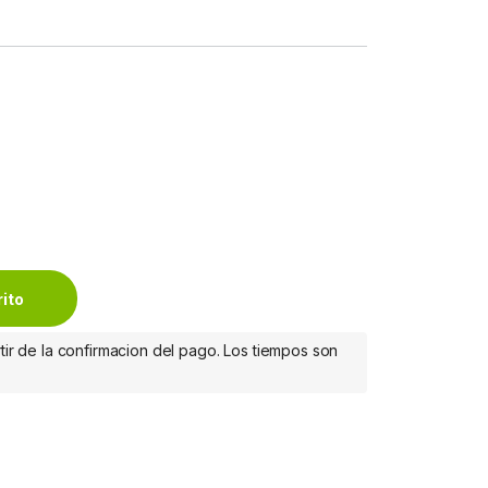
6 UTP, Transparente, 90 Piezas MULTIFILAR 90PZS CONTACTO C
rito
tir de la confirmacion del pago. Los tiempos son