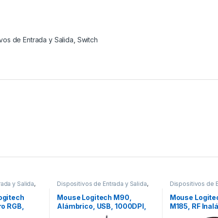
ivos de Entrada y Salida
,
Switch
rada y Salida
,
Dispositivos de Entrada y Salida
,
Dispositivos de E
Mouse
Mouse
ogitech
Mouse Logitech M90,
Mouse Logite
ro RGB,
Alámbrico, USB, 1000DPI,
M185, RF Inal
 16.000DPI,
Negro – para Mac/PC
1000DPI, Neg