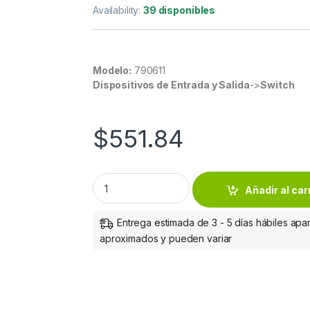
Availability:
39 disponibles
Modelo:
790611
Dispositivos de Entrada y Salida
->
Switch
$
551.84
Intellinet Conector RJ-45 para Cable Cat
Añadir al car
Entrega estimada de 3 - 5 días hábiles apar
aproximados y pueden variar