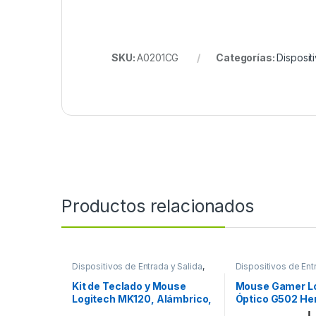
SKU:
A0201CG
Categorías:
Disposit
Productos relacionados
Dispositivos de Entrada y Salida
,
Dispositivos de Ent
Teclados y Keypads
Mouse
Kit de Teclado y Mouse
Mouse Gamer L
Logitech MK120, Alámbrico,
Óptico G502 He
USB, Negro MK120 NEGRO
Alámbrico, USB,