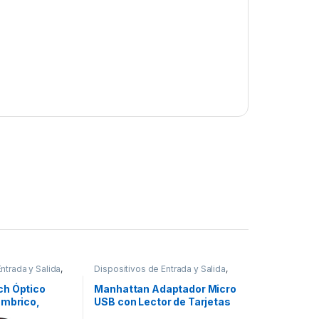
ntrada y Salida
,
Dispositivos de Entrada y Salida
,
USB y FireWire
ch Óptico
Manhattan Adaptador Micro
ámbrico,
USB con Lector de Tarjetas
ro/Rojo
OTG imPORT Link 24 en 1,