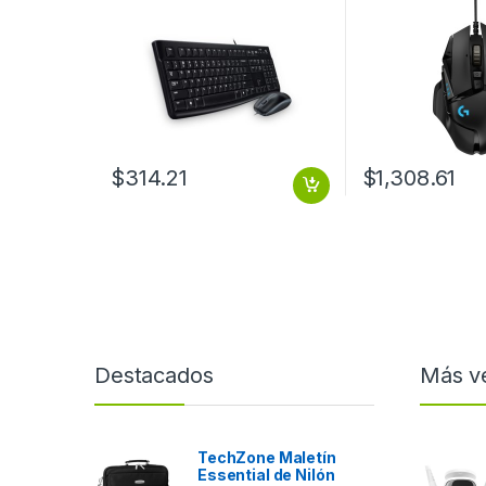
USB PC
Negro .
$
314.21
$
1,308.61
Destacados
Más v
TechZone Maletín
Essential de Nilón