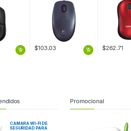
PC/MAC
INALAMBRIC
$
103.03
$
262.71
endidos
Promocional
CAMARA WI-FI DE
SEGURIDAD PARA