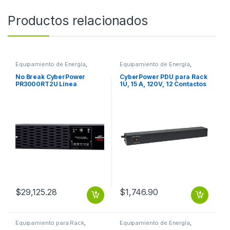
Productos relacionados
Equipamiento de Energía
,
Equipamiento de Energía
,
Protección Eléctrica
Protección Eléctrica
No Break CyberPower
CyberPower PDU para Rack
PR3000RT2U Línea
1U, 15 A, 120V, 12 Contactos
Interactiva, 3000W,
5-15P 12 NEMA 5-15R
3000VA, Entrada 70 – 155V,
Salida 100 – 120V, 9
Contactos DE ONDA
SENOIDAL 2U GARANTíA 3
YEAR
$
29,125.28
$
1,746.90
Equipamiento para Rack
,
Equipamiento de Energía
,
Protección Eléctrica
Protección Eléctrica