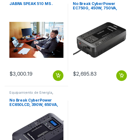
JABRA SPEAK 510 MS .
No Break CyberPower
EC750G, 450W, 750VA,
Entrada 96-140V
750VA/450W ECO STANDBY
12CONT RJ11/
$
3,000.19
$
2,695.83
Equipamiento de Energía
,
Protección Eléctrica
No Break CyberPower
EC650LCD, 390W, 650VA,
Entrada 96-140V
650VA/390W LCD ECO
STANDBY 8CONT RJ