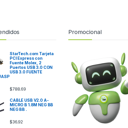
endidos
Promocional
StarTech.com Tarjeta
PCI Express con
Fuente Molex, 2
Puertos USB 3.0 CON
USB 3.0 FUENTE
UASP
$
788.69
CABLE USB V2.0 A-
MICRO B 1.8M NEG BB
NEG BB .
$
36.92