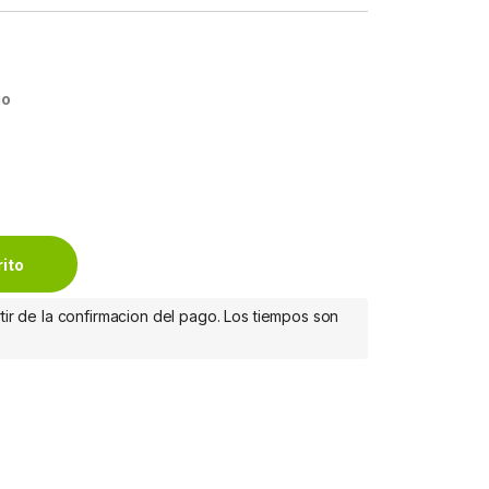
io
GRO PARA TECLADO DUO GEL RA TECLADO DUO GEL quantity
rito
tir de la confirmacion del pago. Los tiempos son