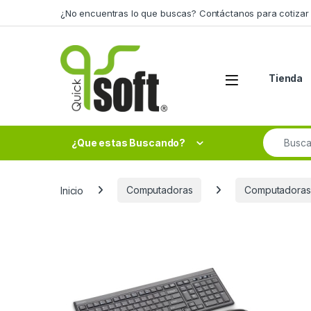
Skip to navigation
Skip to content
¿No encuentras lo que buscas? Contáctanos para cotizar 
Tienda
Search fo
¿Que estas Buscando?
Inicio
Computadoras
Computadoras 