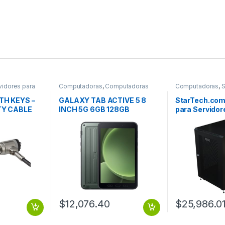
vidores para
Computadoras
,
Computadoras
Computadoras
,
S
Portátiles
Computadoras
TH KEYS –
GALAXY TAB ACTIVE 5 8
StarTech.com
TY CABLE
INCH 5G 6GB 128GB
para Servidor
ANDROID 13 GALAXY TAB
450kg, Negro 
ACTIVE 5 8 INCH 5G 6GB
128GB ANDROID 13
$
12,076.40
$
25,986.0