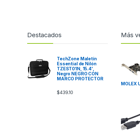
IN 1 G9 CORE ULTra 7 155H
W11P 16GB 512GB SSD 3YP
Destacados
Más v
TechZone Maletín
Essential de Nilón
TZEST01N, 15.4',
Negro NEGRO CON
MARCO PROTECTOR
MOLEX 
$
439.10