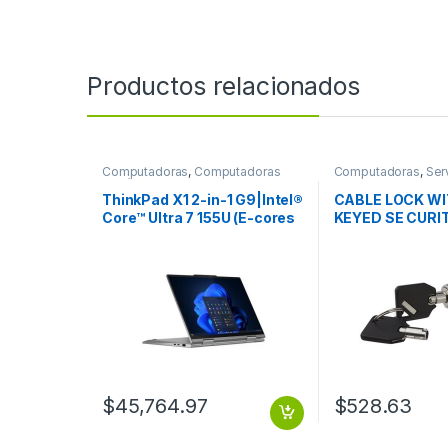
Productos relacionados
Computadoras
,
Computadoras
Computadoras
,
Ser
Portátiles
Computadoras
ThinkPad X1 2-in-1 G9|Intel®
CABLE LOCK WI
Core™ Ultra 7 155U (E-cores
KEYED SE CURI
up to 3.80GHz|12MB) 14
LOCK
1920 x 1200 Touch|Windows
11 Pro 64|16.0GB|512GB SSD
M.2 2280 PCIe Gen4 TLC
Opal|Intel®
Graphics|NFC|BT5.1 or
BT5.3|Intel®AX211vPro|No
Wired Ethernet|1080PFHD
RGB+IR|3 Cell Li-Pol
57Wh|3YR Premier
$
45,764.97
$
528.63
Support|Backlit|Grey-
Spanish (LA) THINKPAD X1 2