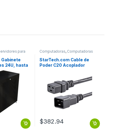
ervidores para
Computadoras
,
Computadoras
Portátiles
 Gabinete
StarTech.com Cable de
es 24U, hasta
Poder C20 Acoplador
.
Macho – C19 Acoplador
Hembra, 1.8 Metros, Negro .
1
$
382.94