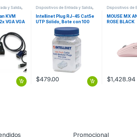
rada y Salida
,
Dispositivos de Entrada y Salida
,
Dispositivos de E
Switch
Mouse
tan KVM
Intellinet Plug RJ-45 Cat5e
MOUSE MX A
 2x VGA VGA
UTP Sólido, Bote con 100
ROSE BLACK
40 CON
Piezas Transparentes
SOLIDO 100PZS CONTACTO
CHAPA ORO
$
479.00
$
1,428.94
endidos
Promocional