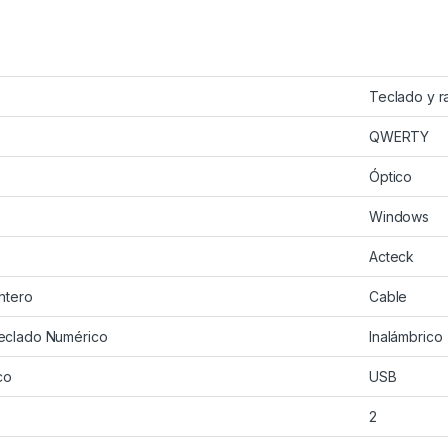
Teclado y r
QWERTY
Óptico
Windows
Acteck
ntero
Cable
eclado Numérico
Inalámbrico
co
USB
2