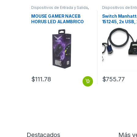
Dispositivos de Entrada y Salida
,
Dispositivos de Ent
Mouse
Switch
MOUSE GAMER NACEB
Switch Manhat
HORUS LED ALAMBRICO
151245, 2x USB,
OPTICO 3200 DPI NEGRO
3.5MM 1920X14
CABLES
$
111.78
$
755.77
Destacados
Más v