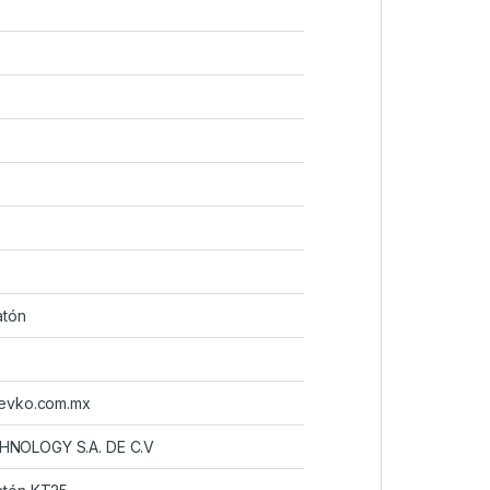
atón
revko.com.mx
NOLOGY S.A. DE C.V