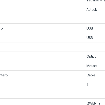
Teclado y r
Acteck
co
USB
USB
Óptico
Mouse
ntero
Cable
2
QWERTY