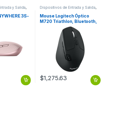
ntrada y Salida
,
Dispositivos de Entrada y Salida
,
Mouse
NYWHERE 3S-
Mouse Logitech Óptico
M720 Triathlon, Bluetooth,
USB, 1000DPI, Negro
MULTIDISPOSITIVO
$
1,275.63