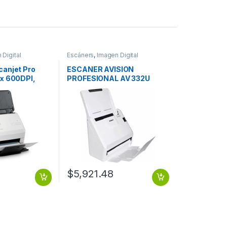
 Digital
Escáners
,
Imagen Digital
canjet Pro
ESCANER AVISION
 x 600DPI,
PROFESIONAL AV 332U
, USB,
600DPI DUPLEX 32PPM
.
64IPM
$
5,921.48