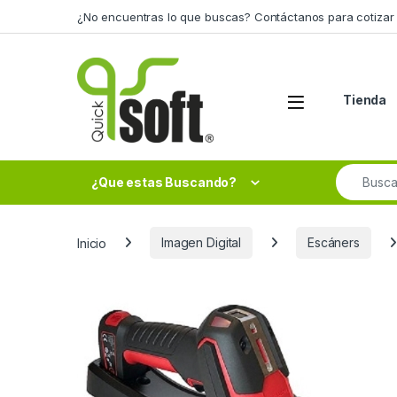
Skip to navigation
Skip to content
¿No encuentras lo que buscas? Contáctanos para cotizar 
Tienda
Search fo
¿Que estas Buscando?
Inicio
Imagen Digital
Escáners