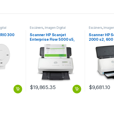
gital
Escáners
,
Imagen Digital
Escáners
,
Imagen
RIO 300
Scanner HP Scanjet
Scanner HP S
Enterprise Flow 5000 s5,
2000 s2, 600
600 x 600DPI, Escáner
Escáner Color
Color, Escaneado Dúplex,
Negro/Blanco 
USB, Blanco S5
$
19,865.35
$
9,681.10