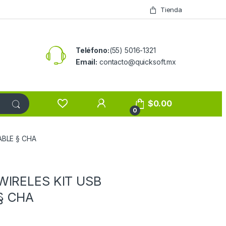
Tienda
Teléfono:
(55) 5016-1321
Email:
contacto@quicksoft.mx
$
0.00
0
ABLE § CHA
WIRELES KIT USB
§ CHA