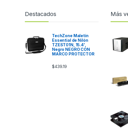
Destacados
Más v
TechZone Maletín
Essential de Nilón
TZEST01N, 15.4',
Negro NEGRO CON
MARCO PROTECTOR
$
439.19