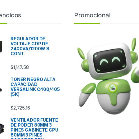
endidos
Promocional
REGULADOR DE
VOLTAJE CDP DE
2400VA/1200W 8
CONT
$
1,147.58
TONER NEGRO ALTA
CAPACIDAD
VERSALINK C400/405
(5K)
$
2,725.16
VENTILADOR FUENTE
DE PODER 80MM 3
PINES GABINETE CPU
80MM 3 PINES