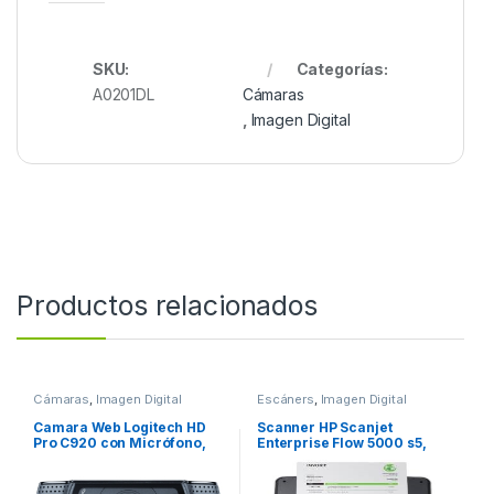
SKU:
Categorías:
A0201DL
Cámaras
,
Imagen Digital
Productos relacionados
Cámaras
,
Imagen Digital
Escáners
,
Imagen Digital
Camara Web Logitech HD
Scanner HP Scanjet
Pro C920 con Micrófono,
Enterprise Flow 5000 s5,
Full HD, 1920 x 1080
600 x 600DPI, Escáner
Pixeles, USB 2.0, Negro HD
Color, Escaneado Dúplex,
1080P FOTO 15MP LENTE
USB, Blanco S5