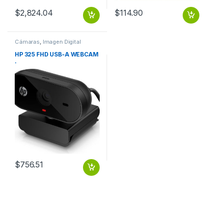
$
2,824.04
$
114.90
Cámaras
,
Imagen Digital
HP 325 FHD USB-A WEBCAM
.
$
756.51