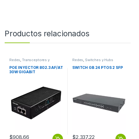
Productos relacionados
Redes
,
Transceptores y
Redes
,
Switches y Hubs
Convertidores
POE INYECTOR 802.3 AF/AT
SWITCH GB 24 PTOS 2 SFP
30W GIGABIT
$
908.66
$
2,337.22