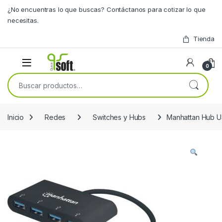
Skip to navigation
Skip to content
¿No encuentras lo que buscas? Contáctanos para cotizar lo que
necesitas.
Tienda
0
Buscar por:
Inicio
Redes
Switches y Hubs
Manhattan Hub US