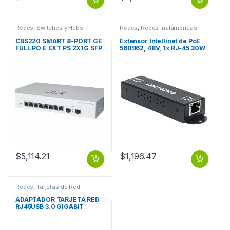
Redes
,
Switches y Hubs
Redes
,
Redes Inalámbricas
CBS220 SMART 8-PORT GE
Extensor Intellinet de PoE
FULL PO E EXT PS 2X1G SFP
560962, 48V, 1x RJ-45 30W
CBS220 SMART 8-PORT GE
100M ENCADENABLE X5
FULL PO E EXT PS 2X1G SFP
HASTA 600M
$
5,114.21
$
1,196.47
Redes
,
Tarjetas de Red
ADAPTADOR TARJETA RED
RJ45USB 3.0 GIGABIT
10/100/1000 3.0 GIGABIT
10/100/1000