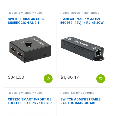
Redes
,
Switches y Hubs
Redes
,
Redes Inalámbricas
SWITCH HDMI 4K 60HZ
Extensor Intellinet de PoE
BIDIRECCION AL 2:1
560962, 48V, 1x RJ-45 30W
100M ENCADENABLE X5
HASTA 600M
$
346.90
$
1,196.47
Redes
,
Switches y Hubs
Redes
,
Switches y Hubs
CBS220 SMART 8-PORT GE
SWITCH ADMINISTRABLE
FULL PO E EXT PS 2X1G SFP
24 PTOS RJ45 GIGABIT
CBS220 SMART 8-PORT GE
10/100/1000 2 PTOS SFP
FULL PO E EXT PS 2X1G SFP