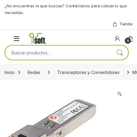
Skip to navigation
Skip to content
¿No encuentras lo que buscas? Contáctanos para cotizar lo que
necesitas.
Tienda
0
Buscar por:
Inicio
Redes
Transceptores y Convertidores
M