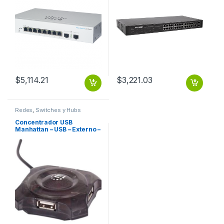
$
5,114.21
$
3,221.03
Redes
,
Switches y Hubs
Concentrador USB
Manhattan – USB – Externo –
Negro – 4 Total USB Port(s)
– PC, Mac ECONOMICO