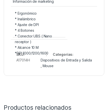
Información de marketing
* Ergonómico
* Inalámbrico
* Ajuste de DPI
* 4 Botones
* Conector UBS ( Nano
receptor )
* Alcance 10 M
*DPI 1000/1200/1600
SKU:
Categorías:
A17014H
Dispositivos de Entrada y Salida
,
Mouse
Productos relacionados