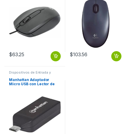
$
63.25
$
103.56
Dispositivos de Entrada y
Salida
,
USB y FireWire
Manhattan Adaptador
Micro USB con Lector de
Tarjetas OTG imPORT Link
24 en 1, USB 2.0 PUERTO
USB 2.0 .