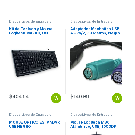
Dispositivos de Entrada y
Dispositivos de Entrada y
Salida
,
Teclados y Keypads
Salida
,
USB y FireWire
Kit de Teclado y Mouse
Adaptador Manhattan USB
Logitech MK200, USB,
A – PS/2, .19 Metros, Negro
Negro MK200 NEGRO PC
PS2 PS/2 2 PUERTOS
USB
TECLADO Y MOUSE
$
404.64
$
140.96
Dispositivos de Entrada y
Dispositivos de Entrada y
Salida
,
Mouse
Salida
,
Mouse
MOUSE OPTICO ESTANDAR
Mouse Logitech M90,
USB NEGRO
Alámbrico, USB, 1000DPI,
Negro – para Mac/PC
PC/MAC