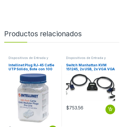
Productos relacionados
Dispositivos de Entrada y
Dispositivos de Entrada y
Salida
,
Switch
Salida
,
Switch
Intellinet Plug RJ-45 Cat5e
Switch Manhattan KVM
UTP Sólido, Bote con 100
151245, 2x USB, 2x VGA VGA
Piezas Transparentes
3.5MM 1920X1440 CON
SOLIDO 100PZS CONTACTO
CABLES
CHAPA ORO
$
753.56