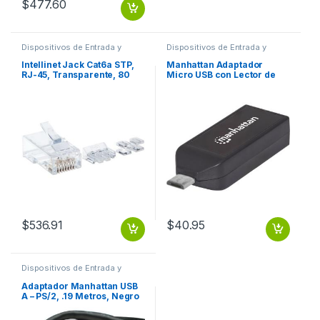
$
477.60
Dispositivos de Entrada y
Dispositivos de Entrada y
Salida
,
Switch
Salida
,
USB y FireWire
Intellinet Jack Cat6a STP,
Manhattan Adaptador
RJ-45, Transparente, 80
Micro USB con Lector de
Piezas MULTIFILAR 80PZS
Tarjetas OTG imPORT Link
CONTACTO CHAPA ORO
24 en 1, USB 2.0 PUERTO
USB 2.0 .
$
536.91
$
40.95
Dispositivos de Entrada y
Salida
,
USB y FireWire
Adaptador Manhattan USB
A – PS/2, .19 Metros, Negro
PS2 PS/2 2 PUERTOS
TECLADO Y MOUSE