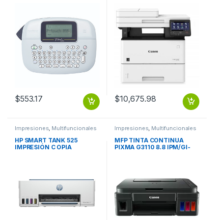
MM
45ppm – 600 x 600dpi –
WiFi – Dúplex – 5″ Touch –
Blanco/Negro 45PPM WI FI
Y ETHERMET DUPLEX
$
553.17
$
10,675.98
Impresiones
,
Multifuncionales
Impresiones
,
Multifuncionales
HP SMART TANK 525
MFP TINTA CONTINUA
IMPRESIÓN C OPIA
PIXMA G3110 8.8 IPM/GI-
ESCANEADO.
190
MOMOCROMATICA HAS