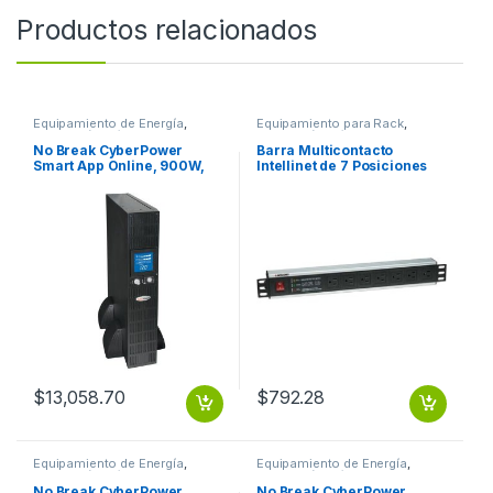
Productos relacionados
Equipamiento de Energía
,
Equipamiento para Rack
,
Protección Eléctrica
Protección Eléctrica
No Break CyberPower
Barra Multicontacto
Smart App Online, 900W,
Intellinet de 7 Posiciones
1500VA 1500VA/1050W PFC
para Rack/Gabinete 19′ –
SENOID 8CONT 120V
Tipo EEUU CONTACTOS 1U
SUPRESOR RACK
$
13,058.70
$
792.28
Equipamiento de Energía
,
Equipamiento de Energía
,
Protección Eléctrica
Protección Eléctrica
No Break CyberPower
No Break CyberPower