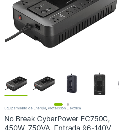
Equipamiento de Energía
,
Protección Eléctrica
No Break CyberPower EC750G,
450W, 750VA, Entrada 96-140V