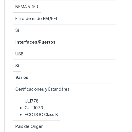
NEMA 5-15R
Filtro de ruido EMI/RFI
Sí
Interfaces/Puertos
USB
Sí
Varios
Certificaciones y Estandáres
UL1778
CUL 107.3
FCC DOC Class B
País de Origen