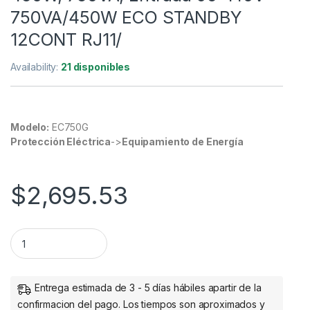
750VA/450W ECO STANDBY
12CONT RJ11/
Availability:
21 disponibles
Modelo:
EC750G
Protección Eléctrica
->
Equipamiento de Energía
$
2,695.53
No Break CyberPower EC750G, 450W, 750VA, Entrada 96-1
Entrega estimada de 3 - 5 días hábiles apartir de la
confirmacion del pago. Los tiempos son aproximados y