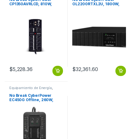
CP1350AVRLCD, 810W,
OL2200RTXL2U, 1800W,
1350VA, 8 Contactos
2200VA, Entrada 100-125V,
1350VA/810W LCD AVR
Salida 100-125V
TORRE COAX US
2200VA/1800W LCD
ONLINE SENOID 120
$
5,228.36
$
32,361.60
Equipamiento de Energía
,
Protección Eléctrica
No Break CyberPower
EC450G Offline, 260W,
450VA, Entrada 96 – 140V,
Salida 120 – 120V, 8
Contactos 5-15R 3 ANOS DE
GARANTIA