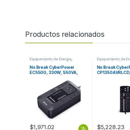
Productos relacionados
Equipamiento de Energía
,
Equipamiento de En
Protección Eléctrica
Protección Eléctrica
No Break CyberPower
No Break Cyber
EC550G, 330W, 550VA,
CP1350AVRLCD,
Entrada 96-140V
1350VA, 8 Cont
550VA/330W ECO
1350VA/810W L
STANDBY 8CONT RJ11/U
TORRE COAX U
$
1,971.02
$
5,228.23