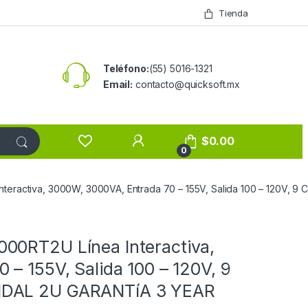
Tienda
Teléfono:
(55) 5016-1321
Email:
contacto@quicksoft.mx
$
0.00
0
eractiva, 3000W, 3000VA, Entrada 70 – 155V, Salida 100 – 120V, 
00RT2U Línea Interactiva,
– 155V, Salida 100 – 120V, 9
IDAL 2U GARANTíA 3 YEAR