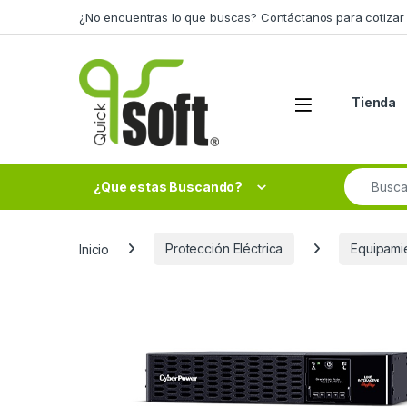
Skip to navigation
Skip to content
¿No encuentras lo que buscas? Contáctanos para cotizar 
Tienda
Search fo
¿Que estas Buscando?
Inicio
Protección Eléctrica
Equipami