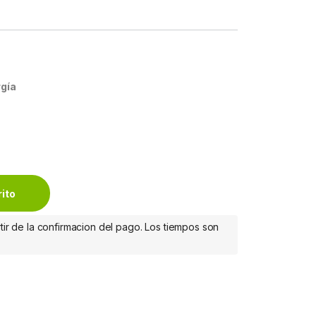
gía
ractiva, 3000W, 3000VA, Entrada 70 - 155V, Salida 100 - 12
rito
tir de la confirmacion del pago. Los tiempos son