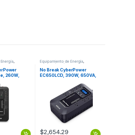
 Energía
,
Equipamiento de Energía
,
ica
Protección Eléctrica
erPower
No Break CyberPower
ne, 260W,
EC650LCD, 390W, 650VA,
a 96 – 140V,
Entrada 96-140V
20V, 8
650VA/390W LCD ECO
15R 3 ANOS DE
STANDBY 8CONT RJ
$
2,654.29