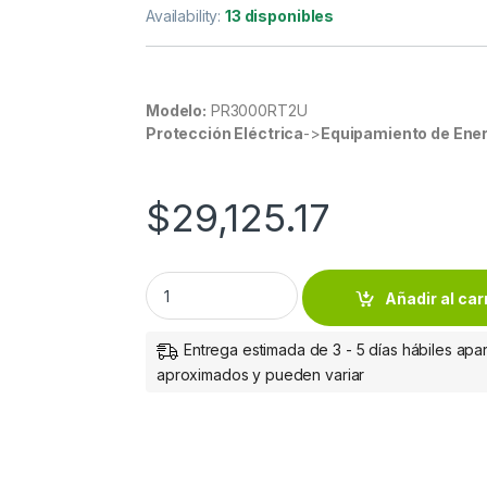
Availability:
13 disponibles
Modelo:
PR3000RT2U
Protección Eléctrica
->
Equipamiento de Ener
$
29,125.17
No Break CyberPower PR3000RT2U Línea Inte
Añadir al car
Entrega estimada de 3 - 5 días hábiles apar
aproximados y pueden variar