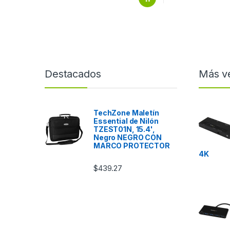
Destacados
Más v
TechZone Maletín
Essential de Nilón
TZEST01N, 15.4',
Negro NEGRO CON
MARCO PROTECTOR
4K
$
439.27