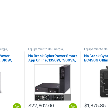
ergía
,
Equipamiento de Energía
,
Equipamiento de
Protección Eléctrica
Protección Eléctr
Power
No Break CyberPower Smart
No Break Cyb
 810W,
App Online, 1350W, 1500VA,
EC450G Offli
actos
Entrada 100-125V, Salida
450VA, Entrad
CD AVR
100-125V 1500VA/1350W
Salida 120 – 1
S
LCD ONLINE SENOID 120
Contactos 5-
GARANTIA
$
22,802.00
$
1,875.85