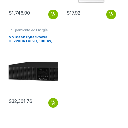
$
1,746.90
$
17.92
Equipamiento de Energía
,
Protección Eléctrica
No Break CyberPower
OL2200RTXL2U, 1800W,
2200VA, Entrada 100-125V,
Salida 100-125V
2200VA/1800W LCD
ONLINE SENOID 120
$
32,361.76