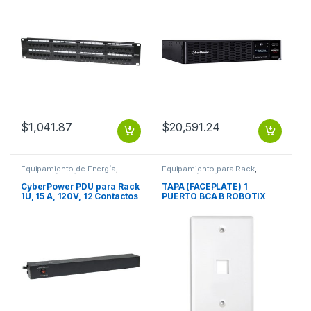
$
1,041.87
$
20,591.24
Equipamiento de Energía
,
Equipamiento para Rack
,
Protección Eléctrica
Protección Eléctrica
CyberPower PDU para Rack
TAPA (FACEPLATE) 1
1U, 15 A, 120V, 12 Contactos
PUERTO BCA B ROBOTIX
5-15P 12 NEMA 5-15R