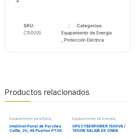
4
SKU:
Categorías:
C150005
Equipamiento de Energía
,
Protección Eléctrica
Productos relacionados
Equipamiento para Rack
,
Equipamiento de Energía
,
Protección Eléctrica
Protección Eléctrica
Intellinet Panel de Parcheo
UPS CYBERPOWER 1500VA /
Cat5e, 2U, 48 Puertos PTOS
1500W SALIDA DE ONDA
RJ45 MONTAJE RACK 19 2U
SENOIDAL 2U CABLE