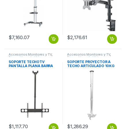
$
7,160.07
$
2,176.61
Accesorios Monitores y TV
,
Accesorios Monitores y TV
,
Dispositivos de Video
Dispositivos de Video
SOPORTE TECHOTV
SOPORTE PROYECTOR A
PANTALLA PLANA BARRA
TECHO ARTICULADO 10KG
105-156CM 37″ A 70″ 50KG
EXTENSION 13-106CM
BARRA 105-156CM 37 A 70
ARTICULADO 10KG
50KG
EXTENSION 13-106CM
$
1,117.70
$
1,286.29