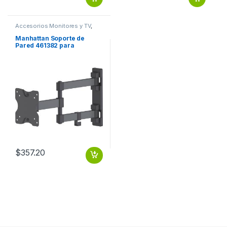
Accesorios Monitores y TV
,
Dispositivos de Video
Manhattan Soporte de
Pared 461382 para
Pantallas 13′ – 27′, hasta
20Kg, Negro TV
ARTICULADO 13 A 27 20KG
$
357.20