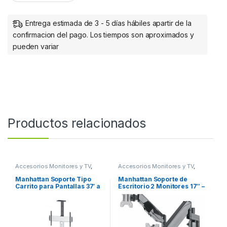
Entrega estimada de 3 - 5 días hábiles apartir de la
confirmacion del pago. Los tiempos son aproximados y
pueden variar
Productos relacionados
Accesorios Monitores y TV
,
Accesorios Monitores y TV
,
Dispositivos de Video
Dispositivos de Video
Manhattan Soporte Tipo
Manhattan Soporte de
Carrito para Pantallas 37′ a
Escritorio 2 Monitores 17″ –
70′ o 50KGs, Negro/Plata A
32″, hasta 8Kg, Negro A 32
70 50KG ROTACION TV
ESCRITORIO PISTON
AJUSTABLE