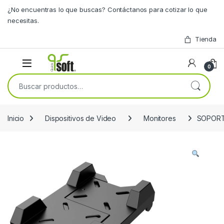
Skip to navigation
Skip to content
¿No encuentras lo que buscas? Contáctanos para cotizar lo que
necesitas.
Tienda
0
Buscar por:
Inicio
Dispositivos de Video
Monitores
SOPORT