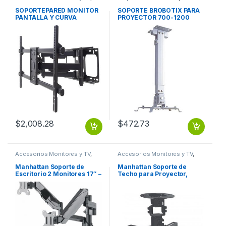
Dispositivos de Video
Monitores
SOPORTEPARED MONITOR
SOPORTE BROBOTIX PARA
PANTALLA Y CURVA
PROYECTOR 700-1200
ARTICULADO 37 A 90 75KG
BLANCO
$
2,008.28
$
472.73
Accesorios Monitores y TV
,
Accesorios Monitores y TV
,
Dispositivos de Video
Dispositivos de Video
Manhattan Soporte de
Manhattan Soporte de
Escritorio 2 Monitores 17″ –
Techo para Proyector,
32″, hasta 8Kg, Negro A 32
hasta 13.5KGs, Negro
ESCRITORIO PISTON
ARTICULADO 13KG NEGRO