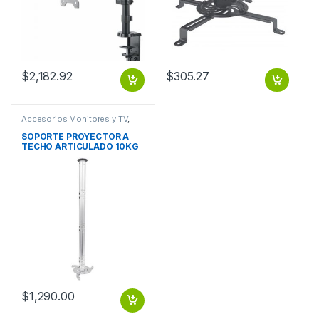
$
2,182.92
$
305.27
Accesorios Monitores y TV
,
Dispositivos de Video
SOPORTE PROYECTOR A
TECHO ARTICULADO 10KG
EXTENSION 13-106CM
ARTICULADO 10KG
EXTENSION 13-106CM
$
1,290.00