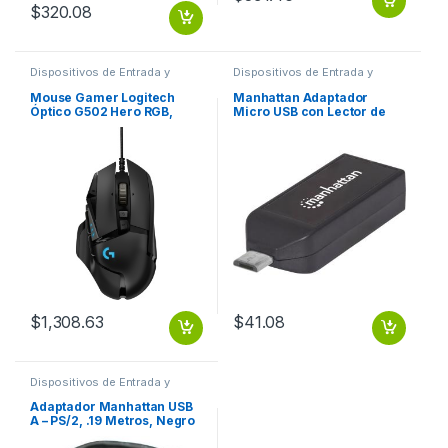
$
320.08
Dispositivos de Entrada y
Dispositivos de Entrada y
Salida
,
Mouse
Salida
,
USB y FireWire
Mouse Gamer Logitech
Manhattan Adaptador
Óptico G502 Hero RGB,
Micro USB con Lector de
Alámbrico, USB, 16.000DPI,
Tarjetas OTG imPORT Link
Negro .
24 en 1, USB 2.0 PUERTO
USB 2.0 .
$
1,308.63
$
41.08
Dispositivos de Entrada y
Salida
,
USB y FireWire
Adaptador Manhattan USB
A – PS/2, .19 Metros, Negro
PS2 PS/2 2 PUERTOS