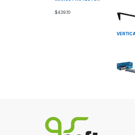
$
439.10
VERTICAL