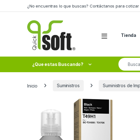
Skip to navigation
Skip to content
¿No encuentras lo que buscas? Contáctanos para cotizar 
Tienda
Search fo
¿Que estas Buscando?
Inicio
Suministros
Suministros de Im