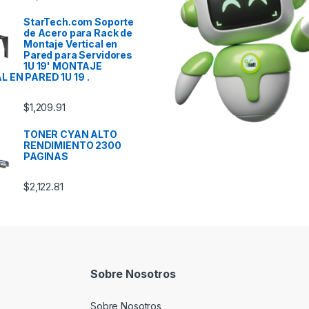
StarTech.com Soporte
de Acero para Rack de
Montaje Vertical en
Pared para Servidores
1U 19' MONTAJE
 EN PARED 1U 19 .
$
1,209.91
TONER CYAN ALTO
RENDIMIENTO 2300
PAGINAS
$
2,122.81
Sobre Nosotros
Sobre Nosotros