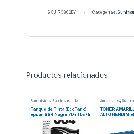
SKU:
70802EY
Categorías:
Suminist
Productos relacionados
Suministros
,
Suministros de
Suministros
,
Sumini
Impresión
Impresión
Tanque de Tinta (EcoTank)
TONER AMARIL
Epson 664 Negro 70ml L575
ALTO RENDIMI
L495 L1300
PAGINAS