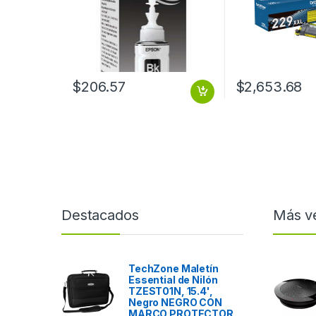
$
206.57
$
2,653.68
Destacados
Más v
TechZone Maletín
Essential de Nilón
TZEST01N, 15.4',
Negro NEGRO CON
MARCO PROTECTOR