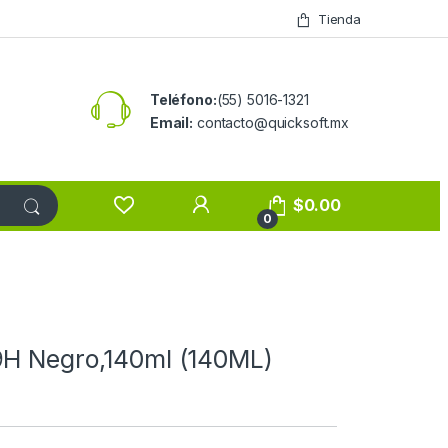
Tienda
Teléfono:
(55) 5016-1321
Email:
contacto@quicksoft.mx
$
0.00
0
9H Negro,140ml (140ML)