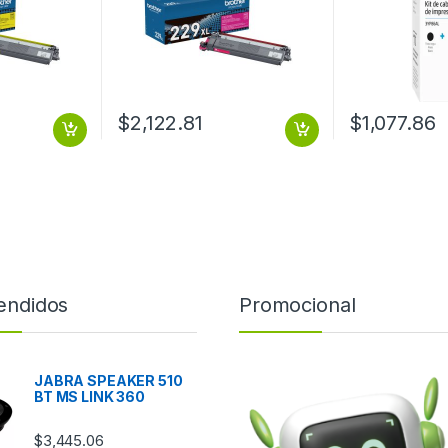
$
2,122.81
$
1,077.86
endidos
Promocional
JABRA SPEAKER 510
BT MS LINK 360
$
3,445.06