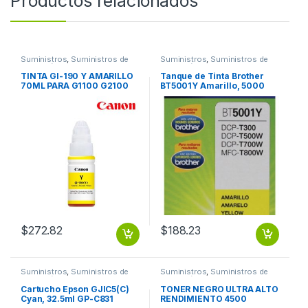
Productos relacionados
Suministros
,
Suministros de
Suministros
,
Suministros de
Impresión
Impresión
TINTA GI-190 Y AMARILLO
Tanque de Tinta Brother
70ML PARA G1100 G2100
BT5001Y Amarillo, 5000
G3100 G4100
Páginas RENDIMIENTO
5000 PGS
$
272.82
$
188.23
Suministros
,
Suministros de
Suministros
,
Suministros de
Impresión
Impresión
Cartucho Epson GJIC5(C)
TONER NEGRO ULTRA ALTO
Cyan, 32.5ml GP-C831
RENDIMIENTO 4500