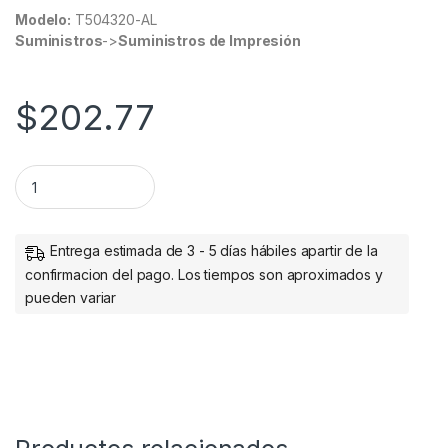
Modelo:
T504320-AL
Suministros
->
Suministros de Impresión
$
202.77
Tanque de Tinta Epson T504 Magenta, 70ml SERIE L PARA L41
Entrega estimada de 3 - 5 días hábiles apartir de la
confirmacion del pago. Los tiempos son aproximados y
pueden variar