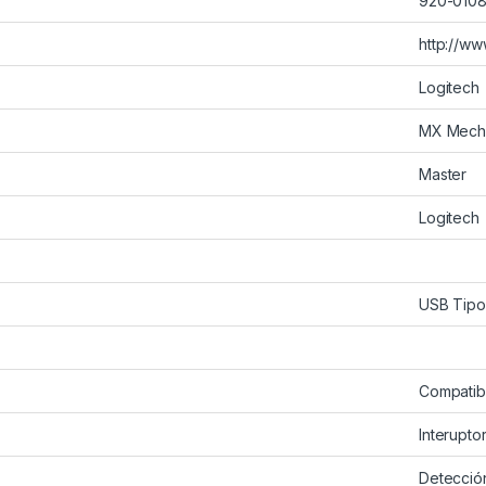
920-010
http://ww
Logitech
MX Mecha
Master
Logitech
USB Tipo
Compatibl
Interupt
Detecció