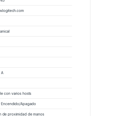
845
w.logitech.com
nical
 A
e con varios hosts
or Encendido/Apagado
n de proximidad de manos