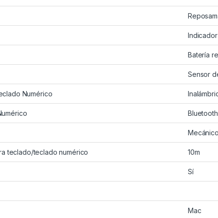
Reposam
Indicador
Batería r
Sensor de
eclado Numérico
Inalámbri
Numérico
Bluetooth
Mecánic
ara teclado/teclado numérico
10m
Sí
Mac