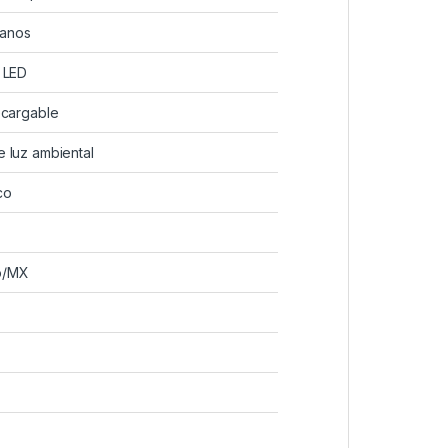
anos
 LED
ecargable
 luz ambiental
co
o/MX