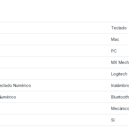
Teclado
Mac
PC
MX Mecha
Logitech
eclado Numérico
Inalámbri
Numérico
Bluetooth
Mecánic
Sí