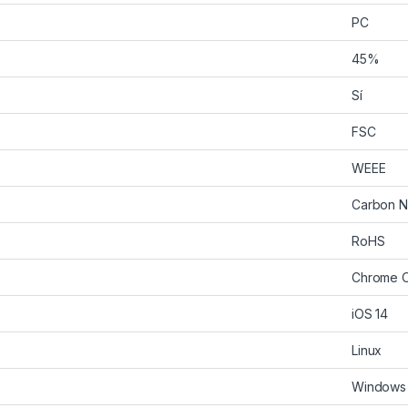
PC
45%
Sí
FSC
WEEE
Carbon N
RoHS
Chrome 
iOS 14
Linux
Windows 