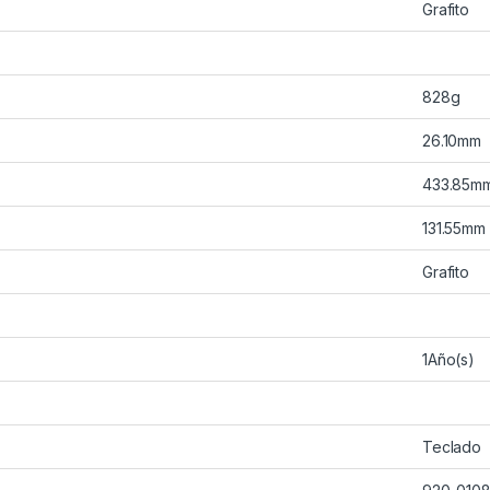
Grafito
828g
26.10mm
433.85m
131.55mm
Grafito
1Año(s)
Teclado