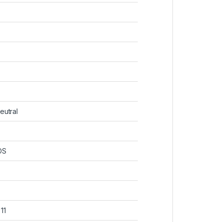
eutral
OS
11