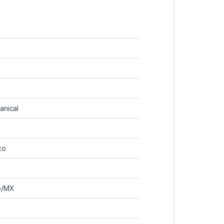
nical
co
o/MX