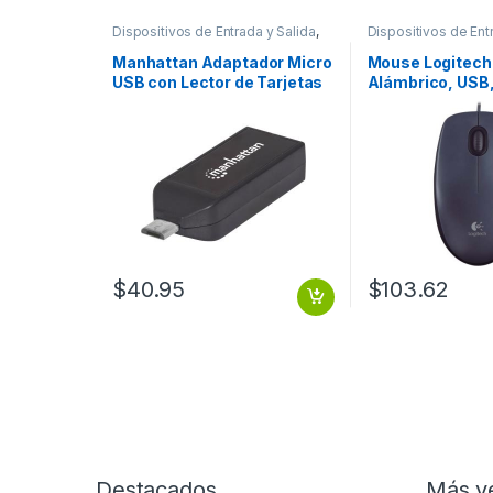
Dispositivos de Entrada y Salida
,
Dispositivos de Ent
USB y FireWire
Mouse
Manhattan Adaptador Micro
Mouse Logitech
USB con Lector de Tarjetas
Alámbrico, USB
OTG imPORT Link 24 en 1,
Negro – para M
USB 2.0 PUERTO USB 2.0 .
PC/MAC
$
40.95
$
103.62
Destacados
Más v