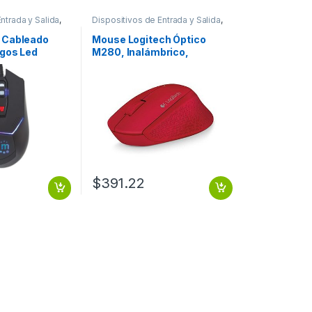
ntrada y Salida
,
Dispositivos de Entrada y Salida
,
Mouse
 Cableado
Mouse Logitech Óptico
egos Led
M280, Inalámbrico,
6071
1000DPI, USB, Rojo OPTICO
RO C/LUZ
INALAMBRICO
$
391.22