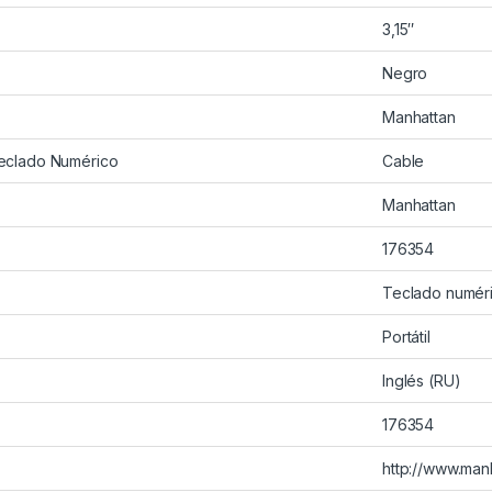
3,15″
Negro
Manhattan
eclado Numérico
Cable
Manhattan
176354
Teclado numér
Portátil
Inglés (RU)
176354
http://www.man