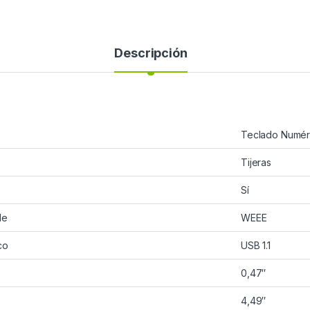
Descripción
Teclado Numér
Tijeras
Sí
de
WEEE
co
USB 1.1
0,47″
4,49″