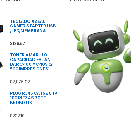
TECLADO XZEAL
GAMER STARTER USB
/LED/MEMBRANA
$
136.97
TONER AMARILLO
CAPACIDAD ESTAN
DAR C400 Y C405 (2
500 IMPRESIONES)
$
2,875.92
PLUG RJ45 CAT5E UTP
100 PIEZAS BOTE
BROBOTIX
$
202.10