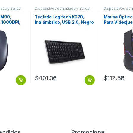
rada y Salida
,
Dispositivos de Entrada y Salida
,
Dispositivos de E
Teclados y Keypads
Mouse
 M90,
Teclado Logitech K270,
Mouse Óptico
, 1000DPI,
Inalámbrico, USB 2.0, Negro
Para Videoju
ac/PC
(Español) INALAMBRICO PC
Manhattan 17
BOTONES NEG
$
401.06
$
112.58
endidos
Promocional