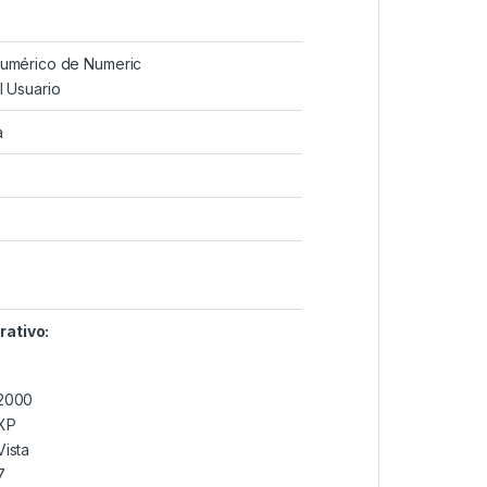
umérico de Numeric
l Usuario
a
ativo:
2000
XP
ista
7